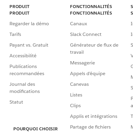
PRODUIT
FONCTIONNALITÉS
PRODUIT
FONCTIONNALITÉS
Regarder la démo
Canaux
I
Tarifs
Slack Connect
Payant vs. Gratuit
Générateur de flux de
S
travail
Accessibilité
Messagerie
Publications
G
recommandées
Appels d’équipe
Journal des
Canevas
S
modifications
Listes
P
Statut
Clips
a
Applis et intégrations
Partage de fichiers
POURQUOI CHOISIR