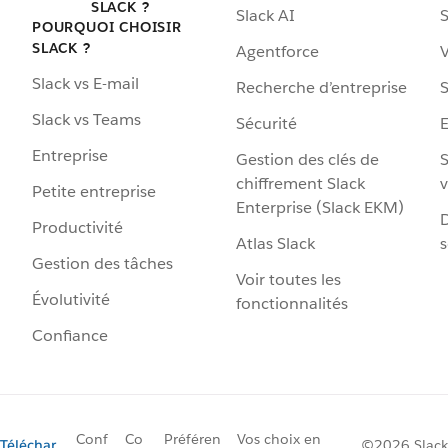
SLACK ?
Slack AI
S
POURQUOI CHOISIR
SLACK ?
Agentforce
V
Slack vs E-mail
Recherche d’entreprise
S
Slack vs Teams
Sécurité
Entreprise
Gestion des clés de
S
chiffrement Slack
v
Petite entreprise
Enterprise (Slack EKM)
D
Productivité
Atlas Slack
s
Gestion des tâches
Voir toutes les
Évolutivité
fonctionnalités
Confiance
Conf
Co
Préféren
Vos choix en
Téléchar
©2026 Slack