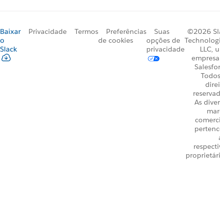
Baixar
Privacidade
Termos
Preferências
Suas
©2026 Sl
o
de cookies
opções de
Technologi
Slack
privacidade
LLC, 
empresa
Salesfo
Todos
dire
reservad
As dive
mar
comerci
perten
respecti
proprietár