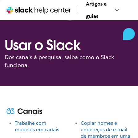
Artigos e
guias
Usar o Slack
Dos canais à pesquisa, saiba como o Slack
funciona.
Canais
Trabalhe com
Copiar nomes e
modelos em canais
endereços de e-mail
de membros em uma