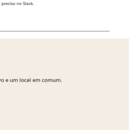
 preciso no Slack.
Leia o blo
tivo e um local em comum.