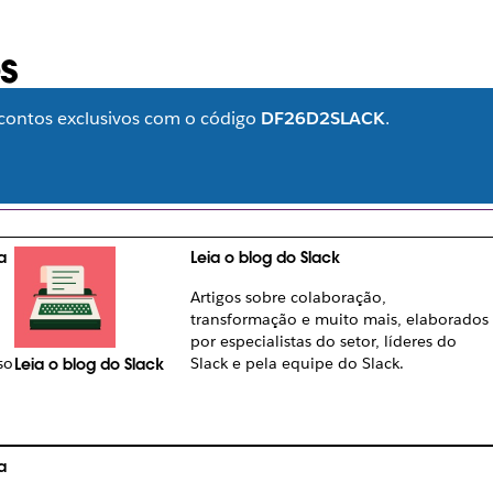
s
contos exclusivos com o código
DF26D2SLACK
.
ipe, as suas necessidades e todas as formas de aproveitar a
FILTRAR CONTEÚDO
a
Leia o blog do Slack
Artigos sobre colaboração,
transformação e muito mais, elaborados
por especialistas do setor, líderes do
so
Slack e pela equipe do Slack.
Leia o blog do Slack
a