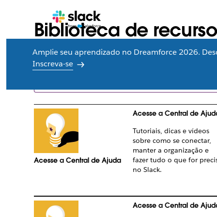
Biblioteca de recurso
Amplie seu aprendizado no Dreamforce 2026. Des
Procure recursos feitos sob medida para a sua equ
Inscreva-se
Acesse a Central de Ajud
Tutoriais, dicas e vídeos
sobre como se conectar,
manter a organização e
fazer tudo o que for preci
Acesse a Central de Ajuda
no Slack.
Acesse a Central de Ajud