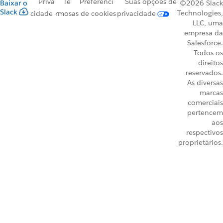
Priva
Te
Preferênci
Suas opções de
Baixar o
©2026 Slack
Slack
Technologies,
cidade
rmos
as de cookies
privacidade
LLC, uma
empresa da
Salesforce.
Todos os
direitos
reservados.
As diversas
marcas
comerciais
pertencem
aos
respectivos
proprietários.