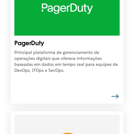
t
s
o
í
e
v
m
e
u
l
m
q
PagerDuty
a
u
n
e
Principal plataforma de gerenciamento de
o
o
operações digitais que oferece informações
v
l
baseadas em dados em tempo real para equipes de
a
i
DevOps, ITOps e SecOps.
g
n
u
k
i
s
a
e
.
j
a
a
É
b
p
e
o
r
s