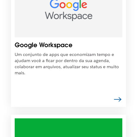
s
t
s
o
í
e
v
m
e
u
l
m
q
Google Workspace
a
u
n
e
Um conjunto de apps que economizam tempo e
o
o
ajudam você a ficar por dentro da sua agenda,
v
l
colaborar em arquivos, atualizar seu status e muito
a
i
mais.
g
n
u
k
i
s
a
e
.
j
a
a
É
b
p
e
o
r
s