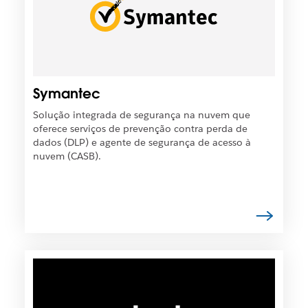
t
s
o
í
e
v
m
e
u
l
m
q
Symantec
a
u
n
e
Solução integrada de segurança na nuvem que
o
o
oferece serviços de prevenção contra perda de
v
l
dados (DLP) e agente de segurança de acesso à
a
i
nuvem (CASB).
g
n
u
k
i
s
a
e
.
j
a
a
É
b
p
e
o
r
s