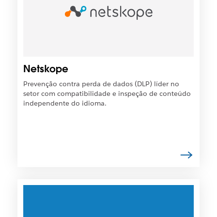
t
s
o
í
e
v
m
e
u
l
m
q
Netskope
a
u
n
e
Prevenção contra perda de dados (DLP) líder no
o
o
setor com compatibilidade e inspeção de conteúdo
v
l
independente do idioma.
a
i
g
n
u
k
i
s
a
e
.
j
a
a
É
b
p
e
o
r
s