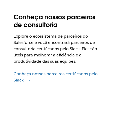
t
o
e
Conheça nossos parceiros
m
de consultoria
u
m
a
Explore o ecossistema de parceiros do
n
Salesforce e você encontrará parceiros de
o
consultoria certificados pelo Slack. Eles são
v
úteis para melhorar a eficiência e a
a
produtividade das suas equipes.
g
u
i
Conheça nossos parceiros certificados pelo
a
Slack
.