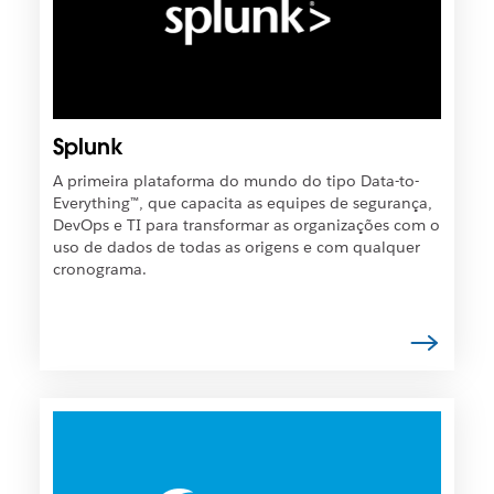
t
s
o
í
e
v
m
e
u
l
m
q
Splunk
a
u
n
e
A primeira plataforma do mundo do tipo Data-to-
o
o
Everything™, que capacita as equipes de segurança,
v
l
DevOps e TI para transformar as organizações com o
a
i
uso de dados de todas as origens e com qualquer
g
n
cronograma.
u
k
i
s
a
e
.
j
a
a
É
b
p
e
o
r
s