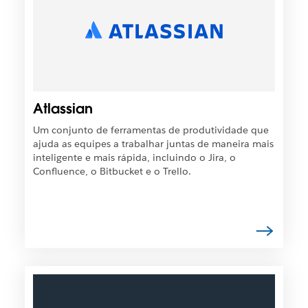
s
s
í
v
e
l
q
Atlassian
u
e
Um conjunto de ferramentas de produtividade que
o
ajuda as equipes a trabalhar juntas de maneira mais
l
inteligente e mais rápida, incluindo o Jira, o
i
Confluence, o Bitbucket e o Trello.
n
k
s
e
j
a
a
É
b
p
e
o