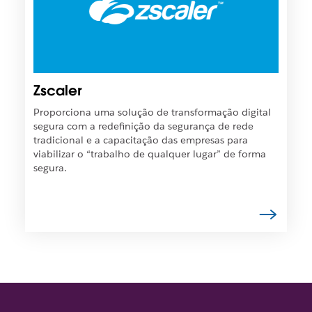
t
s
o
í
e
v
m
e
u
l
m
q
Zscaler
a
u
n
e
Proporciona uma solução de transformação digital
o
o
segura com a redefinição da segurança de rede
v
l
tradicional e a capacitação das empresas para
a
i
viabilizar o “trabalho de qualquer lugar” de forma
g
n
segura.
u
k
i
s
a
e
.
j
a
a
b
e
r
t