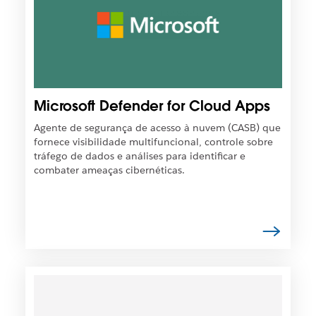
s
s
í
v
e
l
q
Microsoft Defender for Cloud Apps
u
e
Agente de segurança de acesso à nuvem (CASB) que
o
fornece visibilidade multifuncional, controle sobre
l
tráfego de dados e análises para identificar e
i
combater ameaças cibernéticas.
n
k
s
e
j
a
a
É
b
p
e
o
r