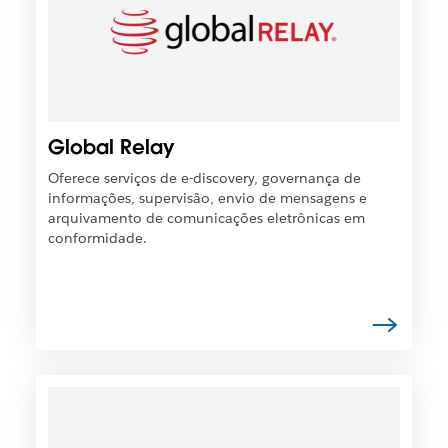
s
t
s
o
í
e
v
m
e
u
l
m
q
Global Relay
a
u
n
e
Oferece serviços de e-discovery, governança de
o
o
informações, supervisão, envio de mensagens e
v
l
arquivamento de comunicações eletrônicas em
a
i
conformidade.
g
n
u
k
i
s
a
e
.
j
a
a
É
b
p
e
o
r
s