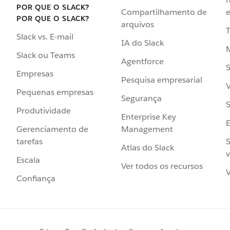
POR QUE O SLACK?
Compartilhamento de
e
POR QUE O SLACK?
arquivos
Slack vs. E-mail
IA do Slack
Slack ou Teams
Agentforce
S
Empresas
Pesquisa empresarial
V
Pequenas empresas
Segurança
S
Produtividade
Enterprise Key
Management
Gerenciamento de
S
tarefas
Atlas do Slack
v
Escala
Ver todos os recursos
V
Confiança