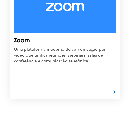
t
s
o
í
e
v
m
e
u
l
m
q
Zoom
a
u
n
e
Uma plataforma moderna de comunicação por
o
o
vídeo que unifica reuniões, webinars, salas de
v
l
conferência e comunicação telefônica.
a
i
g
n
u
k
i
s
a
e
.
j
a
a
b
e
r