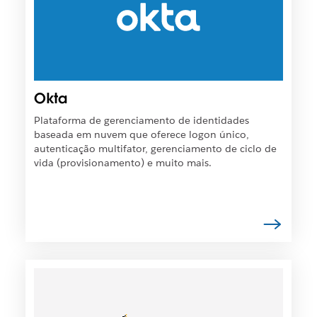
t
s
o
í
e
v
m
e
u
l
m
q
Okta
a
u
n
e
Plataforma de gerenciamento de identidades
o
o
baseada em nuvem que oferece logon único,
v
l
autenticação multifator, gerenciamento de ciclo de
a
i
vida (provisionamento) e muito mais.
g
n
u
k
i
s
a
e
.
j
a
a
É
b
p
e
o
r
s