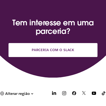
o
e
m
u
Tem interesse em uma
m
parceria?
a
n
o
v
a
PARCERIA COM O SLACK
g
u
i
a
.
Alterar região