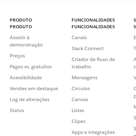
PRODUTO
FUNCIONALIDADES
PRODUTO
FUNCIONALIDADES
Assistir à
Canais
demonstração
Slack Connect
T
Preços
Criador de fluxo de
Pagos vs. gratuitos
trabalho
c
Acessibilidade
Mensagens
Versões em destaque
Círculos
p
Log de alterações
Canvas
Status
Listas
Clipes
S
Apps e integrações