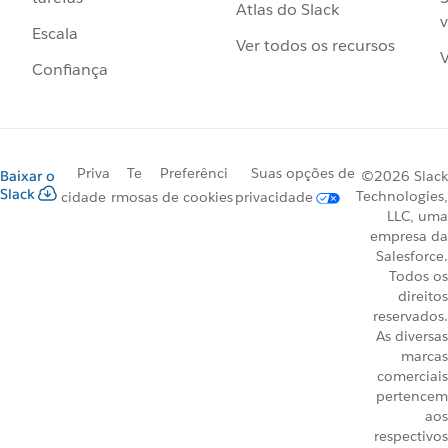
Atlas do Slack
v
Escala
Ver todos os recursos
V
Confiança
Priva
Te
Preferênci
Suas opções de
Baixar o
©2026 Slack
Slack
Technologies,
cidade
rmos
as de cookies
privacidade
LLC, uma
empresa da
Salesforce.
Todos os
direitos
reservados.
As diversas
marcas
comerciais
pertencem
aos
respectivos