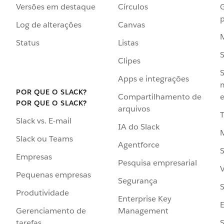
Versões em destaque
Círculos
p
Log de alterações
Canvas
Status
Listas
Clipes
S
Apps e integrações
POR QUE O SLACK?
Compartilhamento de
e
POR QUE O SLACK?
arquivos
Slack vs. E-mail
IA do Slack
Slack ou Teams
Agentforce
S
Empresas
Pesquisa empresarial
V
Pequenas empresas
Segurança
S
Produtividade
Enterprise Key
Management
Gerenciamento de
S
tarefas