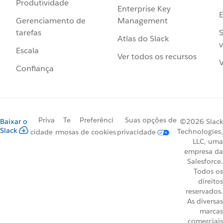
Produtividade
Enterprise Key
Management
Gerenciamento de
S
tarefas
Atlas do Slack
v
Escala
Ver todos os recursos
V
Confiança
Priva
Te
Preferênci
Suas opções de
Baixar o
©2026 Slack
Slack
Technologies,
cidade
rmos
as de cookies
privacidade
LLC, uma
empresa da
Salesforce.
Todos os
direitos
reservados.
As diversas
marcas
comerciais