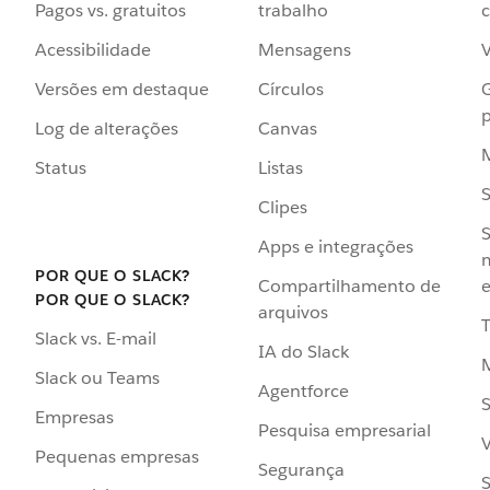
Pagos vs. gratuitos
trabalho
c
Acessibilidade
Mensagens
Versões em destaque
Círculos
p
Log de alterações
Canvas
Status
Listas
Clipes
S
Apps e integrações
POR QUE O SLACK?
Compartilhamento de
e
POR QUE O SLACK?
arquivos
Slack vs. E-mail
IA do Slack
Slack ou Teams
Agentforce
S
Empresas
Pesquisa empresarial
V
Pequenas empresas
Segurança
S