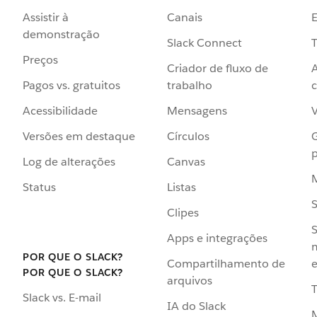
Assistir à
Canais
demonstração
Slack Connect
T
Preços
Criador de fluxo de
Pagos vs. gratuitos
trabalho
c
Acessibilidade
Mensagens
Versões em destaque
Círculos
p
Log de alterações
Canvas
Status
Listas
Clipes
S
Apps e integrações
POR QUE O SLACK?
Compartilhamento de
e
POR QUE O SLACK?
arquivos
Slack vs. E-mail
IA do Slack