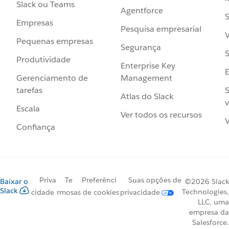
Slack ou Teams
Agentforce
S
Empresas
Pesquisa empresarial
V
Pequenas empresas
Segurança
S
Produtividade
Enterprise Key
Management
Gerenciamento de
S
tarefas
Atlas do Slack
v
Escala
Ver todos os recursos
V
Confiança
Priva
Te
Preferênci
Suas opções de
Baixar o
©2026 Slack
Slack
Technologies,
cidade
rmos
as de cookies
privacidade
LLC, uma
empresa da
Salesforce.