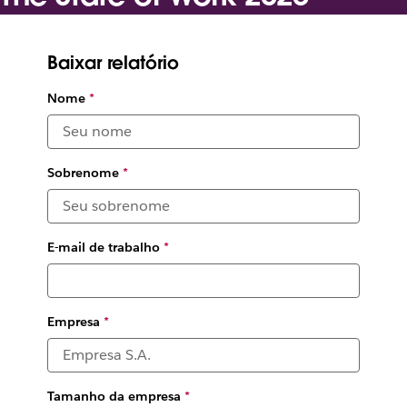
A survey of over 18,000 desk workers, managers and
executives reveals the greatest challenges and
Baixar relatório
opportunities facing organizations today
Nome
*
Sobrenome
*
E-mail de trabalho
*
Empresa
*
Tamanho da empresa
*