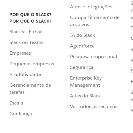
S
Apps e integrações
POR QUE O SLACK?
Compartilhamento de
e
POR QUE O SLACK?
arquivos
Slack vs. E-mail
IA do Slack
Slack ou Teams
Agentforce
S
Empresas
Pesquisa empresarial
V
Pequenas empresas
Segurança
S
Produtividade
Enterprise Key
Management
Gerenciamento de
S
tarefas
Atlas do Slack
v
Escala
Ver todos os recursos
V
Confiança