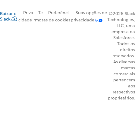
Priva
Te
Preferênci
Suas opções de
Baixar o
©2026 Slack
Slack
Technologies,
cidade
rmos
as de cookies
privacidade
LLC, uma
empresa da
Salesforce.
Todos os
direitos
reservados.
As diversas
marcas
comerciais
pertencem
aos
respectivos
proprietários.