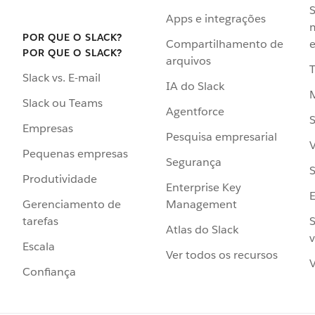
S
Apps e integrações
POR QUE O SLACK?
Compartilhamento de
e
POR QUE O SLACK?
arquivos
Slack vs. E-mail
IA do Slack
Slack ou Teams
Agentforce
S
Empresas
Pesquisa empresarial
V
Pequenas empresas
Segurança
S
Produtividade
Enterprise Key
Management
Gerenciamento de
S
tarefas
Atlas do Slack
v
Escala
Ver todos os recursos
V
Confiança