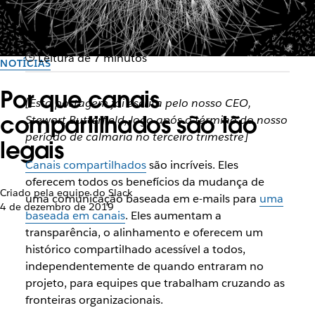
Leitura de 7 minutos
NOTÍCIAS
Por que canais
[Esta postagem foi escrita pelo nosso CEO,
compartilhados são tão
Stewart Butterfield, logo após o término do nosso
período de calmaria no terceiro trimestre]
legais
Canais compartilhados
são incríveis. Eles
oferecem todos os benefícios da mudança de
Criado pela equipe do Slack
uma comunicação baseada em e-mails para
uma
4 de dezembro de 2019
baseada em canais
. Eles aumentam a
transparência, o alinhamento e oferecem um
histórico compartilhado acessível a todos,
independentemente de quando entraram no
projeto, para equipes que trabalham cruzando as
fronteiras organizacionais.