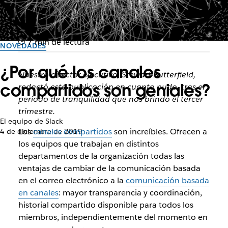
7 min de lectura
NOVEDADES
¿Por qué los canales
Nuestro director ejecutivo, Stewart Butterfield,
compartidos son geniales?
redactó esta publicación en cuanto pudo, tras el
período de tranquilidad que nos brindó el tercer
trimestre.
El equipo de Slack
Los
canales compartidos
son increíbles. Ofrecen a
4 de diciembre de 2019
los equipos que trabajan en distintos
departamentos de la organización todas las
ventajas de cambiar de la comunicación basada
en el correo electrónico a la
comunicación basada
en canales
: mayor transparencia y coordinación,
historial compartido disponible para todos los
miembros, independientemente del momento en