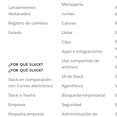
Mensajería
Lanzamientos
destacados
Juntas
Registro de cambios
Canvas
Estado
Listas
Clips
F
a
Apps e integraciones
Uso compartido de
¿POR QUÉ SLACK?
archivos
¿POR QUÉ SLACK?
IA de Slack
S
Slack en comparación
Agentforce
V
con Correo electrónico
Búsqueda empresarial
S
Slack o Teams
Seguridad
Empresa
Administración de
S
Pequeña empresa