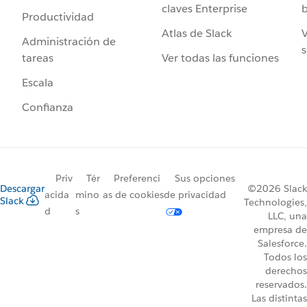
claves Enterprise
b
Productividad
Atlas de Slack
V
Administración de
s
Ver todas las funciones
tareas
Escala
Confianza
Priv
Tér
Preferenci
Sus opciones
Descargar
©2026 Slack
acida
mino
as de cookies
de privacidad
Slack
Technologies,
d
s
LLC, una
empresa de
Salesforce.
Todos los
derechos
reservados.
Las distintas