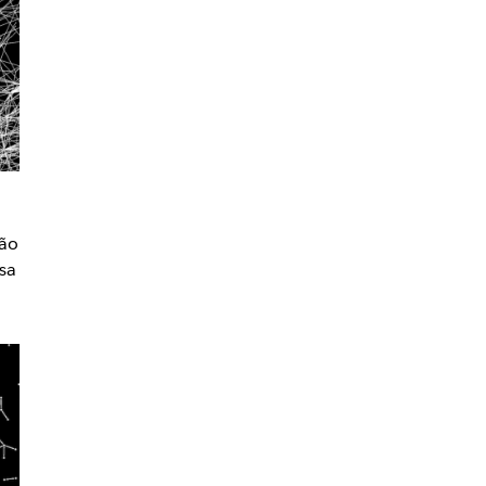
xão
sa