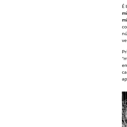
É 
mi
mi
co
nú
ve
Pr
“m
em
ca
ap