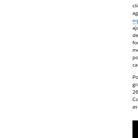
cl
ag
eq
a
de
fo
me
po
ca
Po
gr
26
Co
as