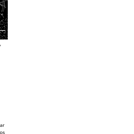
,
o
ar
os