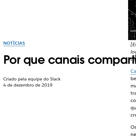
NOTÍCIAS
[E
lo
Por que canais comparti
tr
Ca
be
Criado pela equipe do Slack
4 de dezembro de 2019
ma
tr
co
qu
cr
Os
ne