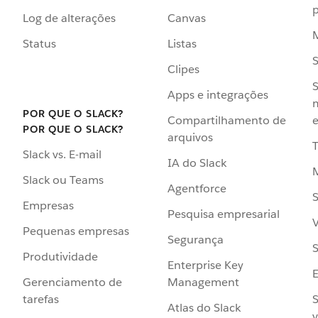
p
Log de alterações
Canvas
Status
Listas
Clipes
S
Apps e integrações
POR QUE O SLACK?
Compartilhamento de
e
POR QUE O SLACK?
arquivos
Slack vs. E-mail
IA do Slack
Slack ou Teams
Agentforce
S
Empresas
Pesquisa empresarial
V
Pequenas empresas
Segurança
S
Produtividade
Enterprise Key
Management
Gerenciamento de
S
tarefas
Atlas do Slack
v