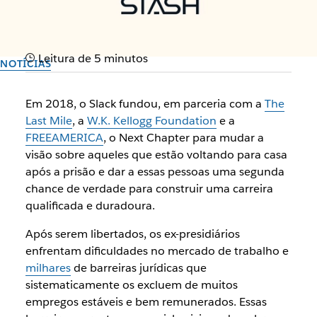
Leitura de 5 minutos
NOTÍCIAS
O Next Chapter passa a ter
Em 2018, o Slack fundou, em parceria com a
The
14 empresas parceiras
Last Mile
, a
W.K. Kellogg Foundation
e a
FREEAMERICA
, o Next Chapter para mudar a
visão sobre aqueles que estão voltando para casa
PayPal, Asana e Stash se juntam como parceiros
após a prisão e dar a essas pessoas uma segunda
contratantes
chance de verdade para construir uma carreira
qualificada e duradoura.
Autor: By the team at Slack
30 de setembro de 2025
Após serem libertados, os ex-presidiários
enfrentam dificuldades no mercado de trabalho e
milhares
de barreiras jurídicas que
sistematicamente os excluem de muitos
empregos estáveis e bem remunerados. Essas