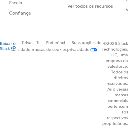
Escala
Ver todos os recursos
V
Confiança
Priva
Te
Preferênci
Suas opções de
Baixar o
©2026 Slack
Slack
Technologies,
cidade
rmos
as de cookies
privacidade
LLC, uma
empresa da
Salesforce.
Todos os
direitos
reservados.
As diversas
marcas
comerciais
pertencem
aos
respectivos
proprietários.