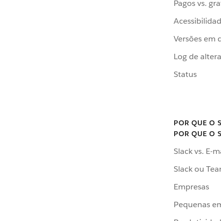
Pagos vs. gra
Acessibilida
Versões em 
Log de alter
Status
POR QUE O 
POR QUE O 
Slack vs. E-m
Slack ou Te
Empresas
Pequenas e