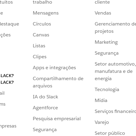
tuitos
trabalho
cliente
de
Mensagens
Vendas
destaque
Círculos
Gerenciamento d
projetos
ações
Canvas
Marketing
Listas
Segurança
Clipes
Setor automotivo,
Apps e integrações
manufatura e de
SLACK?
Compartilhamento de
energia
SLACK?
arquivos
Tecnologia
ail
IA do Slack
Mídia
ams
Agentforce
Serviços financeir
Pesquisa empresarial
Varejo
mpresas
Segurança
Setor público