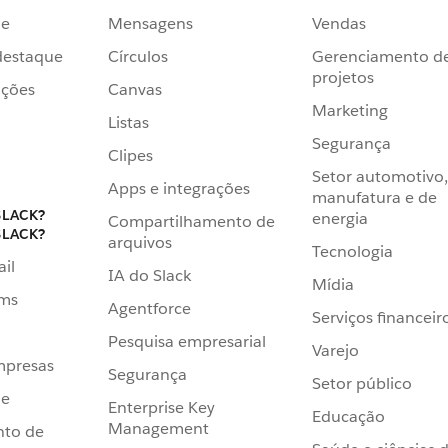
de
Mensagens
Vendas
destaque
Círculos
Gerenciamento d
projetos
ações
Canvas
Marketing
Listas
Segurança
Clipes
Setor automotivo,
Apps e integrações
manufatura e de
SLACK?
energia
Compartilhamento de
SLACK?
arquivos
Tecnologia
ail
IA do Slack
Mídia
ams
Agentforce
Serviços financeir
Pesquisa empresarial
Varejo
mpresas
Segurança
Setor público
de
Enterprise Key
Educação
Management
nto de