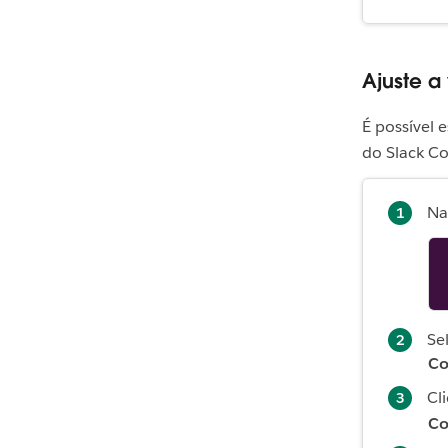
Ajuste a
É possível 
do Slack C
N
Se
Co
Cl
Co