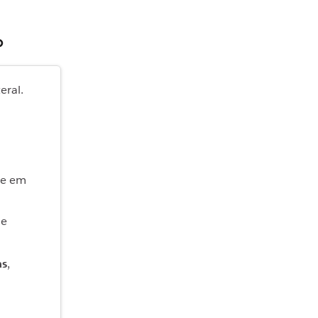
o
eral.
ue em
ne
as
,