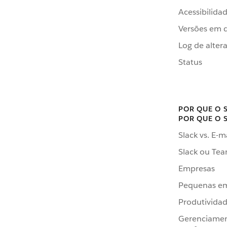
Acessibilida
Versões em 
Log de alter
Status
POR QUE O 
POR QUE O 
Slack vs. E-m
Slack ou Te
Empresas
Pequenas e
Produtivida
Gerenciame