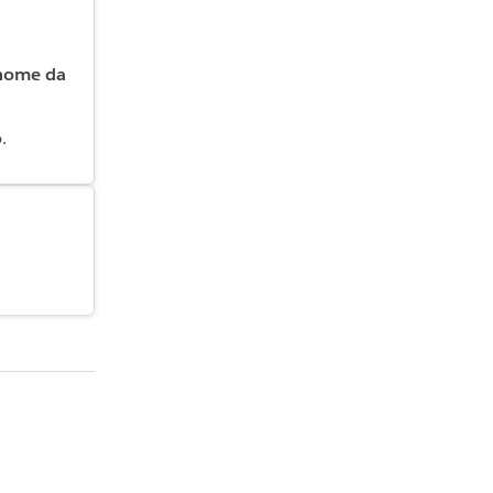
[nome da
o
.