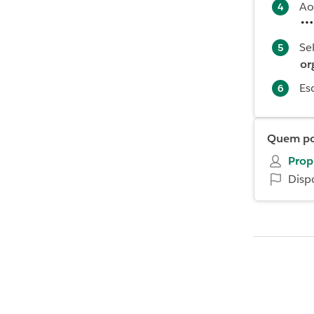
Ao
Se
or
Es
Quem pod
Prop
Disp