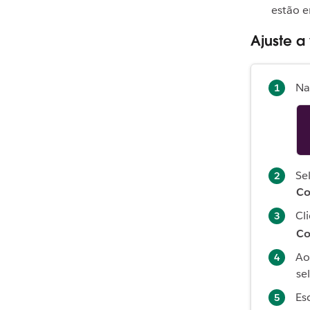
estão 
Ajuste a
N
Se
Co
Cl
Co
Ao
se
Es