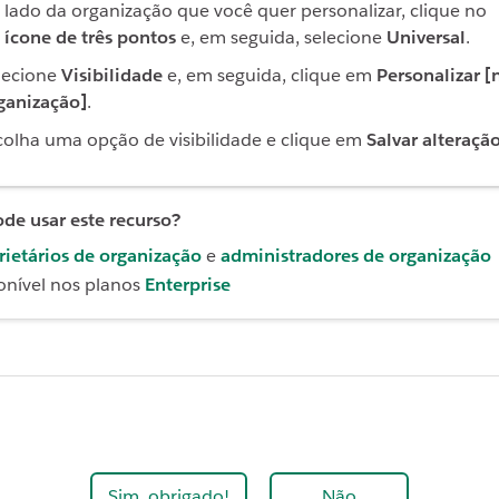
 lado da organização que você quer personalizar, clique no
ícone de três pontos
e, em seguida, selecione
Universal
.
lecione
Visibilidade
e, em seguida, clique em
Personalizar 
ganização]
.
colha uma opção de visibilidade e clique em
Salvar alteraçã
e usar este recurso?
rietários de organização
e
administradores de organização
onível nos planos
Enterprise
Sim, obrigado!
Não