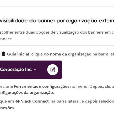
 visibilidade do banner por organização exter
escolher entre duas opções de visualização dos banners em 
onnect:
a
Guia inicial
, clique no
nome da organização
na barra lat
lecione
Ferramentas e configurações
no menu. Depois, cliq
nfigurações da organização
.
ique em
Slack Connect
, na barra lateral, e depois selecio
nexões
.