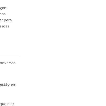
agem
nas.
er para
essoas
conversas
 estão em
que eles