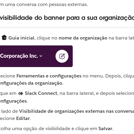
em uma conversa com pessoas externas.
 visibilidade do banner para a sua organizaçã
a
Guia inicial
, clique no
nome da organização
na barra lat
lecione
Ferramentas e configurações
no menu. Depois, cliq
nfigurações da organização
.
ique em
Slack Connect
, na barra lateral, e depois selecio
nfigurações
.
 lado de
Visibilidade de organizações externas nas convers
lecione
Editar
.
colha uma opção de visibilidade e clique em
Salvar
.