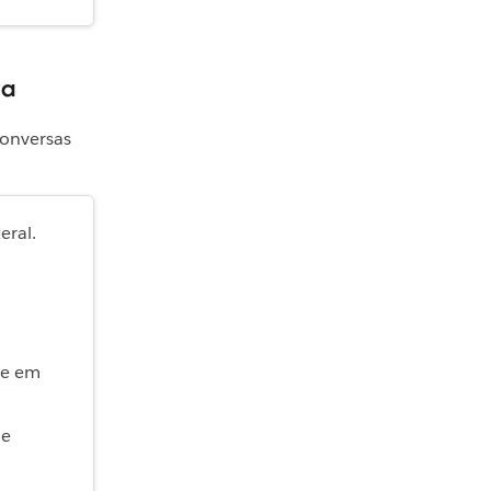
na
conversas
eral.
ue em
ne