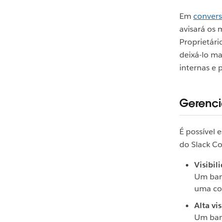
Em
convers
avisará os
Proprietári
deixá-lo ma
internas e 
Gerenci
É possível 
do Slack C
Visibil
Um bann
uma co
Alta vi
Um ban