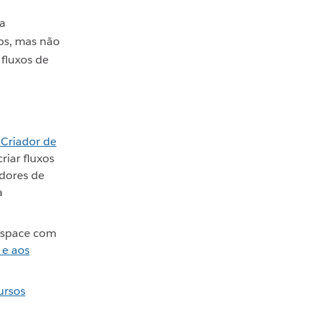
a
os, mas não
 fluxos de
 Criador de
iar fluxos
adores de
a
rkspace com
 e aos
ursos