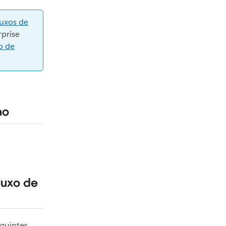
luxos de
prise
o de
ho
luxo de
eguintes