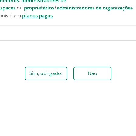
rietários
/
administradores de
spaces
ou
proprietários
/
administradores de organizações
onível em
planos pagos
.
Sim, obrigado!
Não