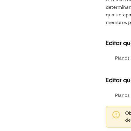
determinam 
quais etapa
membros po
Editar q
Planos 
Editar q
Planos 
Ob
de