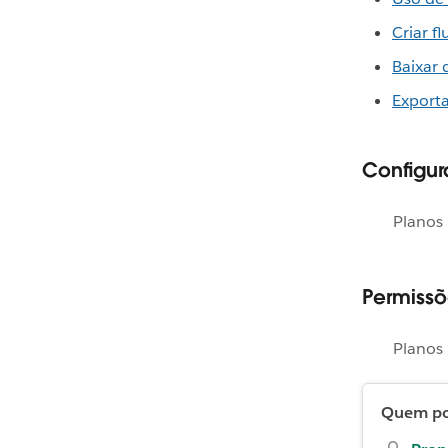
Criar f
Baixar 
Exporta
Configur
Planos 
Permissõ
Planos 
Quem pod