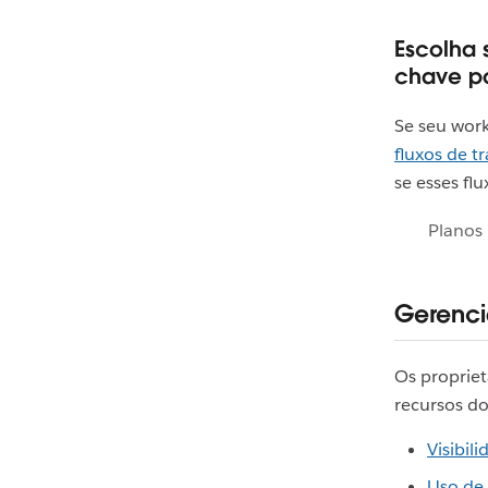
Escolha 
chave p
Se seu wor
fluxos de 
se esses fl
Planos 
Gerenci
Os proprie
recursos do
Visibil
Uso de 