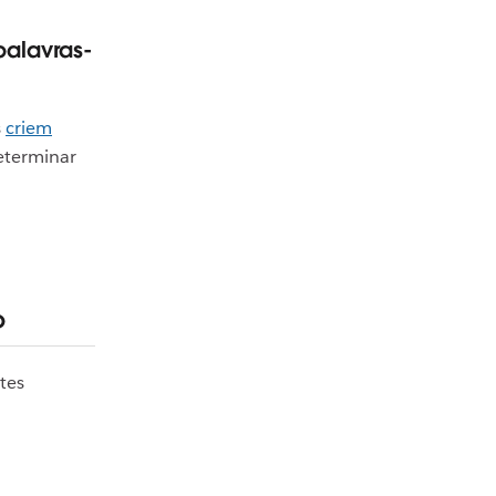
palavras-
s
criem
eterminar
o
tes