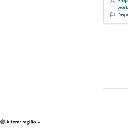
Prop
work
Disp
Alterar região