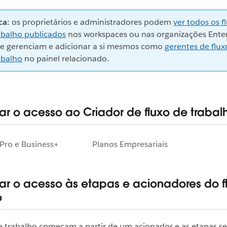
ca:
os proprietários e administradores podem
ver todos os f
abalho publicados
nos workspaces ou nas organizações Enter
e gerenciam e adicionar a si mesmos como
gerentes de flux
abalho
no painel relacionado.
ar o acesso ao Criador de fluxo de trabal
Pro e Business+
Planos Empresariais
ar o acesso às etapas e acionadores do f
o
e trabalho começam a partir de um acionador e as etapas s