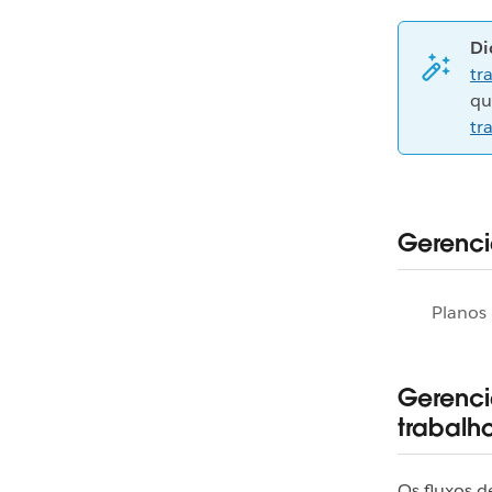
Di
tr
qu
tr
Gerenci
Planos 
Gerenci
trabalh
Os fluxos d