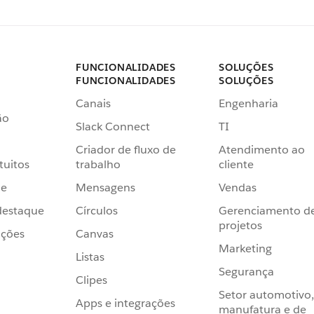
FUNCIONALIDADES
SOLUÇÕES
FUNCIONALIDADES
SOLUÇÕES
Canais
Engenharia
ão
Slack Connect
TI
Criador de fluxo de
Atendimento ao
tuitos
trabalho
cliente
de
Mensagens
Vendas
destaque
Círculos
Gerenciamento d
projetos
ações
Canvas
Marketing
Listas
Segurança
Clipes
Setor automotivo,
Apps e integrações
manufatura e de