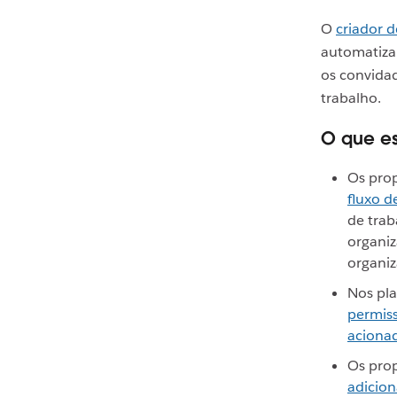
O
criador d
automatiza
os convidad
trabalho.
O que es
Os prop
fluxo d
de trab
organi
organiz
Nos pla
permiss
acionad
Os prop
adicion