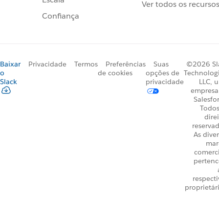
Ver todos os recurso
Confiança
Baixar
Privacidade
Termos
Preferências
Suas
©2026 Sl
o
de cookies
opções de
Technologi
Slack
privacidade
LLC, 
empresa
Salesfo
Todos
dire
reservad
As dive
mar
comerci
perten
respecti
proprietár