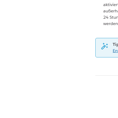
aktivie
außerha
24 Stu
werden 
Ti
En