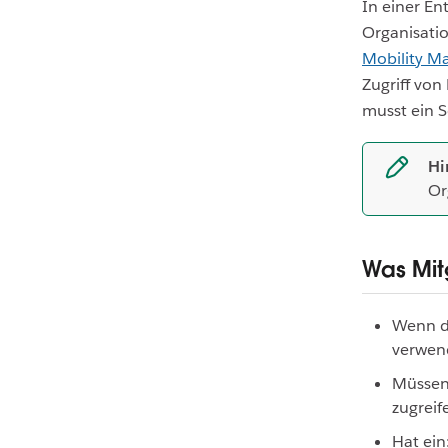
In einer En
Organisati
Mobility 
Zugriff von
musst ein S
Hi
Or
Was Mit
Wenn di
verwen
Müssen
zugreif
Hat ein