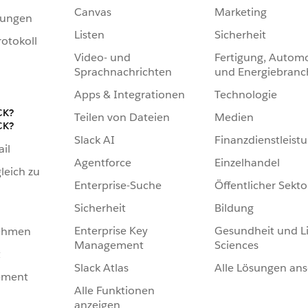
Canvas
Marketing
hungen
Listen
Sicherheit
otokoll
Video- und
Fertigung, Automo
Sprachnachrichten
und Energiebranc
Apps & Integrationen
Technologie
CK?
Teilen von Dateien
Medien
CK?
Slack AI
Finanzdienstleist
ail
Agentforce
Einzelhandel
leich zu
Enterprise-Suche
Öffentlicher Sekto
Sicherheit
Bildung
Enterprise Key
Gesundheit und Li
nehmen
Management
Sciences
t
Slack Atlas
Alle Lösungen an
ement
Alle Funktionen
anzeigen