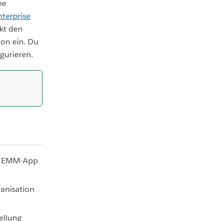
ne
nterprise
kt den
ion ein. Du
gurieren.
ine EMM-App
anisation
ellung