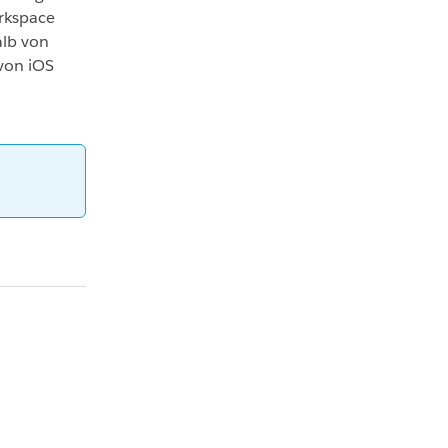
rkspace
alb von
von iOS