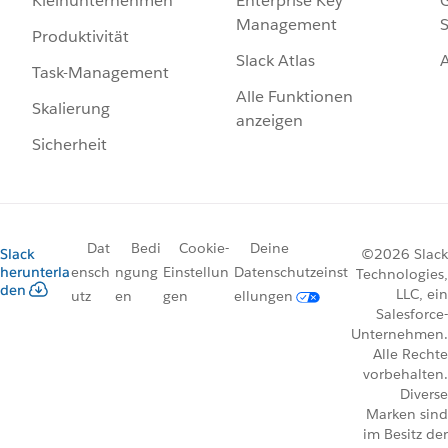
Enterprise Key
G
Kleinunternehmen
Management
S
Produktivität
Slack Atlas
Task-Management
Alle Funktionen
Skalierung
anzeigen
Sicherheit
Dat
Bedi
Cookie-
Deine
Slack
©2026 Slack
herunterla
ensch
ngung
Einstellun
Datenschutzeinst
Technologies,
den
LLC, ein
utz
en
gen
ellungen
Salesforce-
Unternehmen.
Alle Rechte
vorbehalten.
Diverse
Marken sind
im Besitz der