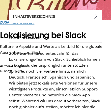
INHALTSVERZEICHNIS
ZUSAMMENARBEIT
Lokalisierung bei Slack
3 Min. Lesezeit
Kulturelle Aspekte und Werte als Leitbild für die globale
Ausrichtung von Slack
2017 war ein turbulentes Jahr für das
Lokalisierungs-Team von Slack. Schließlich kamen
zu Englisch, der ursprünglich unterstützten
Autor: Anca Greve
6. März 2018
Sprache, noch vier weitere hinzu, nämlich
Deutsch, Französisch, Spanisch und Japanisch.
Wir bieten jetzt lokalisierte Versionen für unsere
wichtigsten Produkte an, einschließlich Support-
Center, Website und natürlich die Slack App
selbst. Während wir uns darauf vorbereiten, Slack
noch globaler aufzustellen, möchte ich hier die