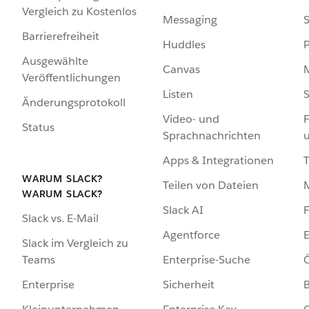
Vergleich zu Kostenlos
Messaging
S
Barrierefreiheit
Huddles
Ausgewählte
Canvas
Veröffentlichungen
Listen
S
Änderungsprotokoll
Video- und
F
Status
Sprachnachrichten
Apps & Integrationen
WARUM SLACK?
Teilen von Dateien
WARUM SLACK?
Slack AI
F
Slack vs. E-Mail
Agentforce
E
Slack im Vergleich zu
Enterprise-Suche
Ö
Teams
Sicherheit
Enterprise