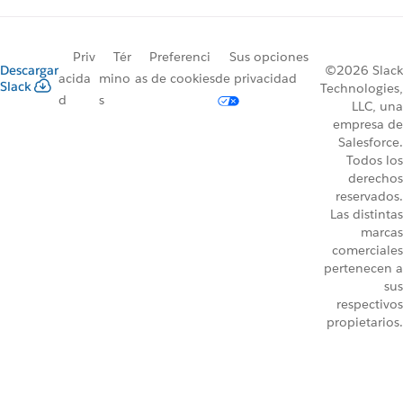
Priv
Tér
Preferenci
Sus opciones
Descargar
©2026 Slack
acida
mino
as de cookies
de privacidad
Slack
Technologies,
d
s
LLC, una
empresa de
Salesforce.
Todos los
derechos
reservados.
Las distintas
marcas
comerciales
pertenecen a
sus
respectivos
propietarios.