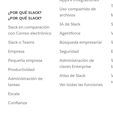
Uso compartido de
¿POR QUÉ SLACK?
archivos
¿POR QUÉ SLACK?
IA de Slack
S
Slack en comparación
Agentforce
V
con Correo electrónico
Búsqueda empresarial
S
Slack o Teams
Seguridad
Empresa
Administración de
S
Pequeña empresa
claves Enterprise
b
Productividad
Atlas de Slack
V
Administración de
s
Ver todas las funciones
tareas
Escala
Confianza