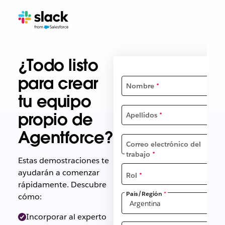
¿Todo listo
para crear
Nombre
*
tu equipo
propio de
Apellidos
*
Agentforce?
Correo electrónico del
trabajo
*
Estas demostraciones te
ayudarán a comenzar
Rol
*
rápidamente. Descubre
País/Región
*
cómo:
Incorporar al experto