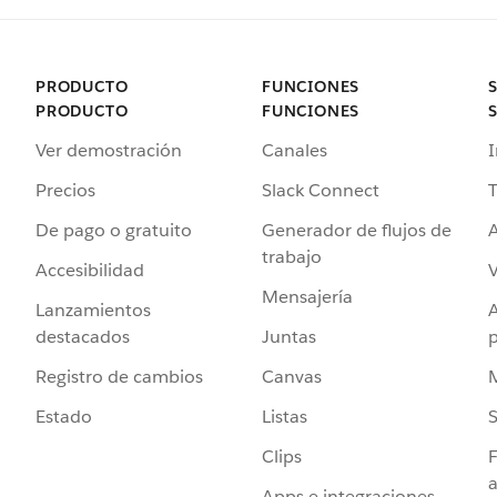
PRODUCTO
FUNCIONES
PRODUCTO
FUNCIONES
Ver demostración
Canales
I
Precios
Slack Connect
T
De pago o gratuito
Generador de flujos de
A
trabajo
Accesibilidad
Mensajería
Lanzamientos
destacados
Juntas
Registro de cambios
Canvas
Estado
Listas
Clips
F
a
Apps e integraciones