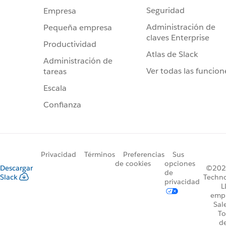
Seguridad
Empresa
Administración de
Pequeña empresa
claves Enterprise
Productividad
Atlas de Slack
Administración de
Ver todas las funcion
tareas
Escala
Confianza
Privacidad
Términos
Preferencias
Sus
de cookies
opciones
Descargar
©2026
de
Slack
Techno
privacidad
L
emp
Sal
To
d