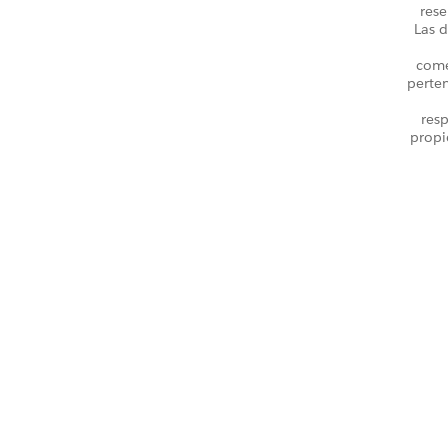
rese
Las d
come
perte
resp
propi