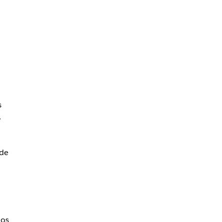
a
s
.
 de
.
los