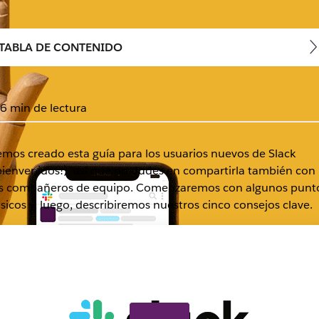
TABLA DE CONTENIDO
6 min de lectura
mos creado esta guía para los usuarios nuevos de Slack
bienvenidos!), así que no dudes en compartirla también con
s compañeros de equipo. Comenzaremos con algunos punt
sicos y, luego, describiremos nuestros cinco consejos clave.