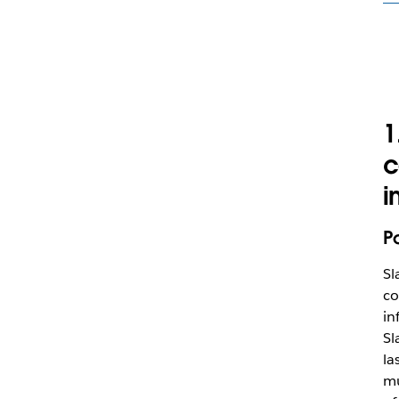
1
c
i
P
Sl
co
in
Sl
la
mu