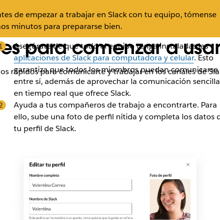
tes de empezar a trabajar en Slack con tu equipo, tómense
os minutos para prepararse bien.
les para comenzar a usar
Asegúrate de que todo el equipo tenga instaladas las
aplicaciones de Slack para computadora y celular
. Esto
garantiza que todos los miembros puedan comunicarse
s rápidos para comunicarte y trabajar en los canales de Sla
entre sí, además de aprovechar la comunicación sencilla
en tiempo real que ofrece Slack.
Ayuda a tus compañeros de trabajo a encontrarte. Para
ello, sube una foto de perfil nítida y completa los datos 
tu perfil de Slack.