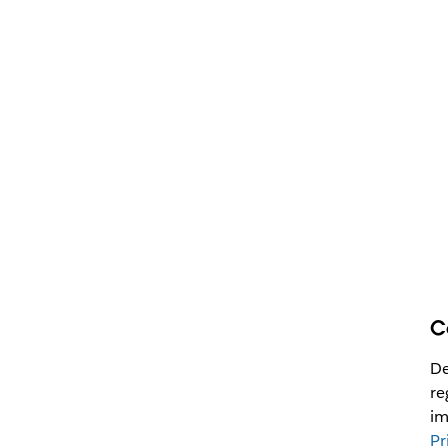
C
De
re
im
Pr