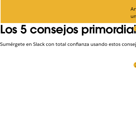
An
un
Los 5 consejos primordia
Sumérgete en Slack con total confianza usando estos consejo