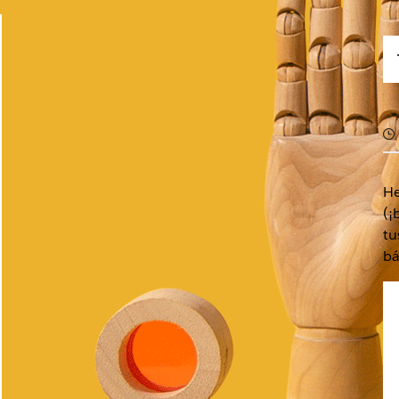
He
(¡
tu
bá