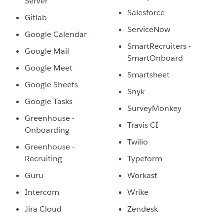
Server
Salesforce
Gitlab
ServiceNow
Google Calendar
SmartRecruiters -
Google Mail
SmartOnboard
Google Meet
Smartsheet
Google Sheets
Snyk
Google Tasks
SurveyMonkey
Greenhouse -
Travis CI
Onboarding
Twilio
Greenhouse -
Recruiting
Typeform
Guru
Workast
Intercom
Wrike
Jira Cloud
Zendesk