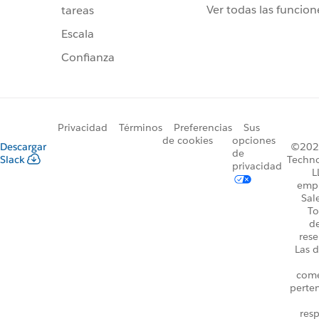
Ver todas las funcion
tareas
Escala
Confianza
Privacidad
Términos
Preferencias
Sus
de cookies
opciones
Descargar
©2026
de
Slack
Techno
privacidad
L
emp
Sal
To
d
rese
Las d
come
perte
resp