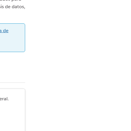
is de datos,
a de
eral.