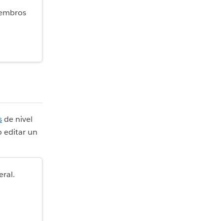
iembros
s
de nivel
o editar un
eral.