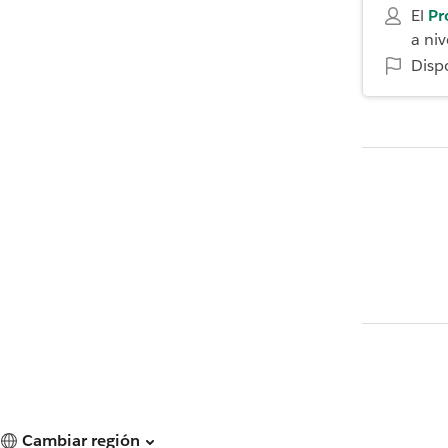
El
Pr
a niv
Disp
Cambiar región