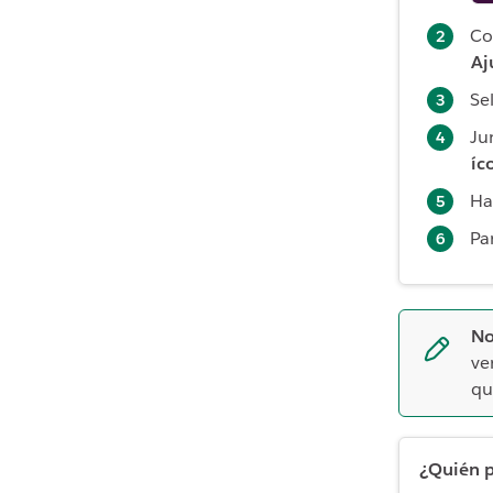
Co
Aj
Se
Ju
íc
Ha
Par
No
ve
qu
¿Quién p