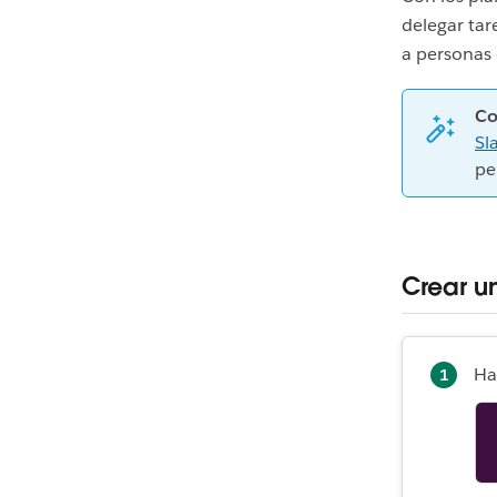
delegar tar
a personas 
Co
Sl
pe
Crear u
Ha