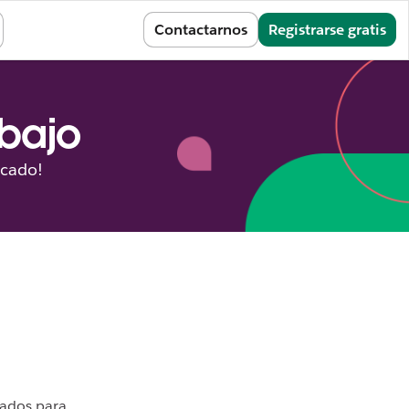
Iniciar sesión
Contactarnos
Registrarse gratis
abajo
icado!
zados para