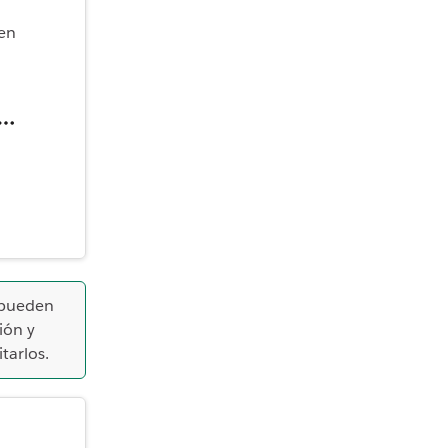
 en
 pueden
ión y
tarlos.