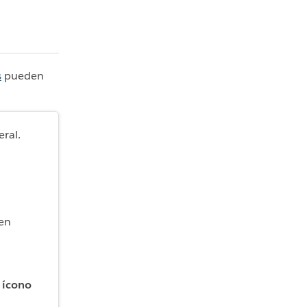
s
pueden
eral.
 en
ícono