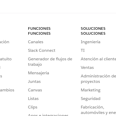
FUNCIONES
SOLUCIONES
FUNCIONES
SOLUCIONES
ación
Canales
Ingeniería
Slack Connect
TI
atuito
Generador de flujos de
Atención al client
trabajo
d
Ventas
Mensajería
s
Administración d
Juntas
proyectos
cambios
Canvas
Marketing
Listas
Seguridad
Clips
Fabricación,
automóviles y ene
Apps e integraciones