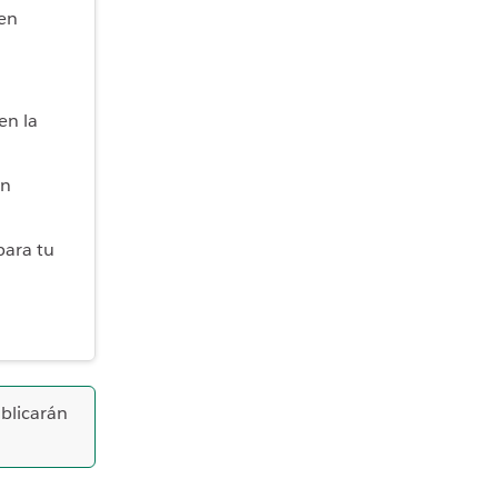
 en
en la
en
para tu
ublicarán