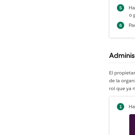
Ha
o 
Par
Administ
El propietar
de la organ
rol que ya 
Ha