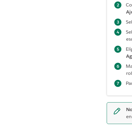
Co
Aj
Se
Se
es
El
Ag
Ma
ro
Pa
No
en