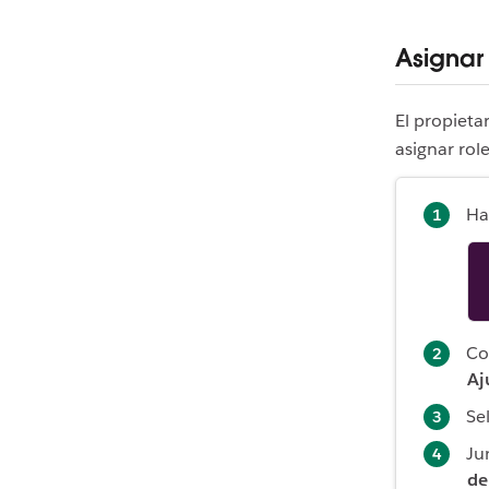
Asignar
El propietar
asignar rol
Ha
Co
Aj
Se
Ju
de