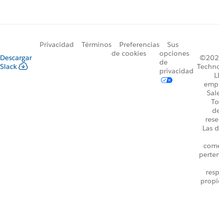
Privacidad
Términos
Preferencias
Sus
de cookies
opciones
Descargar
©2026
de
Slack
Techno
privacidad
L
emp
Sal
To
d
rese
Las d
come
perte
resp
propi