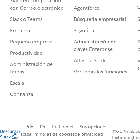
Slack en comparación
Agentforce
V
con Correo electrónico
Búsqueda empresarial
S
Slack o Teams
Seguridad
Empresa
Administración de
S
Pequeña empresa
claves Enterprise
b
Productividad
Atlas de Slack
V
Administración de
s
Ver todas las funciones
tareas
Escala
Confianza
Priv
Tér
Preferenci
Sus opciones
Descargar
©2026 Slack
acida
mino
as de cookies
de privacidad
Slack
Technologies,