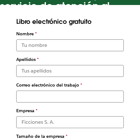
servicio de atención al
cliente excepcional
Libro electrónico gratuito
Aprende a liberar tu potencial de productividad del servicio
Nombre
*
de atención al cliente con Slack
Ilustración de
Justina Leisyte
Apellidos
*
Correo electrónico del trabajo
*
Empresa
*
Tamaño de la empresa
*