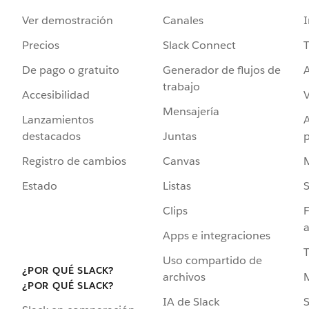
Ver demostración
Canales
I
Precios
Slack Connect
T
De pago o gratuito
Generador de flujos de
A
trabajo
Accesibilidad
Mensajería
Lanzamientos
destacados
Juntas
Registro de cambios
Canvas
Estado
Listas
Clips
F
a
Apps e integraciones
Uso compartido de
¿POR QUÉ SLACK?
archivos
¿POR QUÉ SLACK?
IA de Slack
S