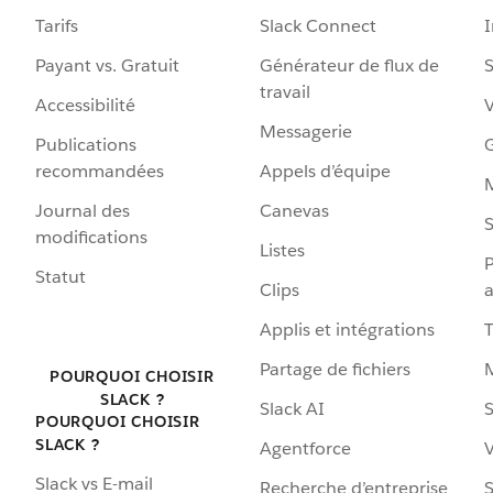
Tarifs
Slack Connect
Payant vs. Gratuit
Générateur de flux de
S
travail
Accessibilité
Messagerie
Publications
G
recommandées
Appels d’équipe
Journal des
Canevas
S
modifications
Listes
P
Statut
Clips
a
Applis et intégrations
Partage de fichiers
POURQUOI CHOISIR
SLACK ?
Slack AI
S
POURQUOI CHOISIR
SLACK ?
Agentforce
V
Slack vs E-mail
Recherche d’entreprise
S