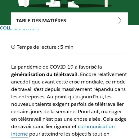
TABLE DES MATIÈRES
COLLABORATION
Manager en télétravail
Temps de lecture : 5 min
L’approche du travail à distance nécessite d’adopter de
bonnes habitudes. Manager en télétravail signifie faire
La pandémie de COVID-19 a favorisé la
confiance à ses collaborateurs.
généralisation du télétravail
. Encore relativement
anecdotique avant cette crise mondiale, ce mode
de travail s’est depuis massivement répandu dans
Par l’équipe Slack
8 novembre 2022
les entreprises. Au point qu’aujourd’hui, les
nouveaux talents exigent parfois de télétravailler
certains jours de la semaine. Pourtant, manager
en télétravail n’est pas une chose aisée. Cela exige
de savoir concilier rigueur et
communication
interne
pour atteindre les objectifs tout en