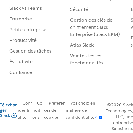
Slack vs Teams
Sécurité
Entreprise
Gestion des clés de
S
chiffrement Slack
v
Petite entreprise
Enterprise (Slack EKM)
D
Productivité
Atlas Slack
s
Gestion des tâches
Voir toutes les
Évolutivité
fonctionnalités
Confiance
Conf
Co
Préféren
Vos choix en
Téléchar
©2026 Slack
ger
identi
nditi
ces de
matière de
Technologies,
Slack
LLC, une
alité
ons
cookies
confidentialité
entreprise
Salesforce.