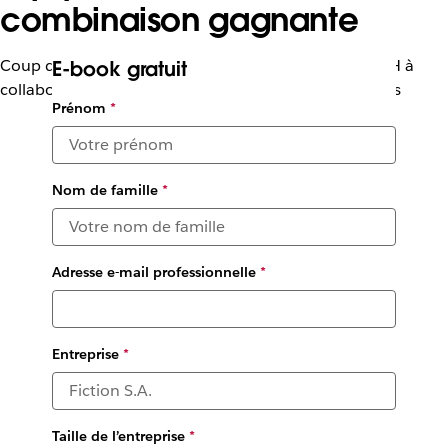
combinaison gagnante
Coup d’œil sur la façon dont Slack aide les équipes RH à
E-book gratuit
collaborer entre elles et entre plusieurs départements
Prénom
*
Nom de famille
*
Adresse e-mail professionnelle
*
Entreprise
*
Taille de l’entreprise
*