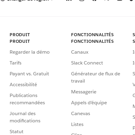
PRODUIT
FONCTIONNALITÉS
PRODUIT
FONCTIONNALITÉS
Regarder la démo
Canaux
I
Tarifs
Slack Connect
Payant vs. Gratuit
Générateur de flux de
S
travail
Accessibilité
Messagerie
Publications
G
recommandées
Appels d’équipe
Journal des
Canevas
S
modifications
Listes
P
Statut