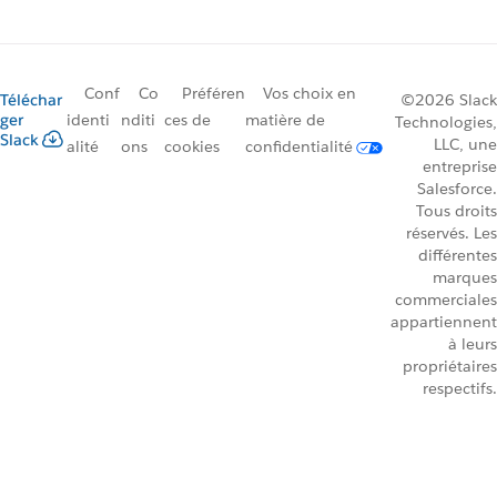
Conf
Co
Préféren
Vos choix en
Téléchar
©2026 Slack
ger
identi
nditi
ces de
matière de
Technologies,
Slack
LLC, une
alité
ons
cookies
confidentialité
entreprise
Salesforce.
Tous droits
réservés. Les
différentes
marques
commerciales
appartiennent
à leurs
propriétaires
respectifs.