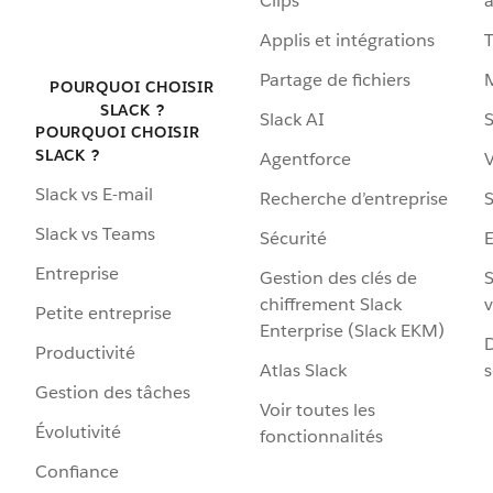
Clips
a
Applis et intégrations
Partage de fichiers
POURQUOI CHOISIR
SLACK ?
Slack AI
S
POURQUOI CHOISIR
SLACK ?
Agentforce
V
Slack vs E-mail
Recherche d’entreprise
S
Slack vs Teams
Sécurité
Entreprise
Gestion des clés de
S
chiffrement Slack
v
Petite entreprise
Enterprise (Slack EKM)
D
Productivité
Atlas Slack
s
Gestion des tâches
Voir toutes les
Évolutivité
fonctionnalités
Confiance