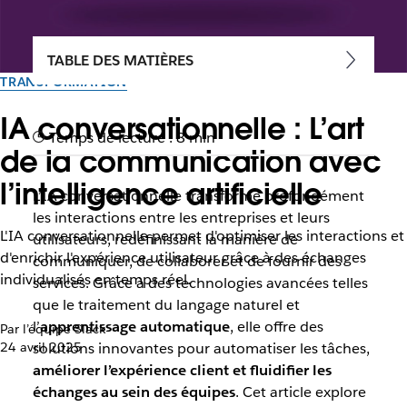
TABLE DES MATIÈRES
TRANSFORMATION
IA conversationnelle : L’art
Temps de lecture : 8 min
de la communication avec
l’intelligence artificielle
L’IA conversationnelle transforme profondément
les interactions entre les entreprises et leurs
L'IA conversationnelle permet d'optimiser les interactions et
utilisateurs, redéfinissant la manière de
d'enrichir l'expérience utilisateur grâce à des échanges
communiquer, de collaborer et de fournir des
individualisés en temps réel.
services. Grâce à des technologies avancées telles
que le traitement du langage naturel et
l’
apprentissage automatique
, elle offre des
Par l’équipe Slack
24 avril 2025
solutions innovantes pour automatiser les tâches,
améliorer l’expérience client et fluidifier les
échanges au sein des équipes
. Cet article explore