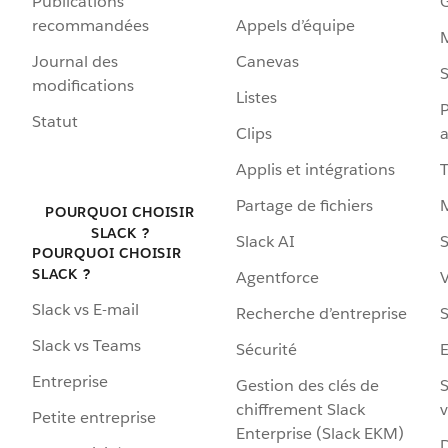
Publications
G
recommandées
Appels d’équipe
Journal des
Canevas
S
modifications
Listes
P
Statut
Clips
a
Applis et intégrations
Partage de fichiers
POURQUOI CHOISIR
SLACK ?
Slack AI
S
POURQUOI CHOISIR
SLACK ?
Agentforce
V
Slack vs E-mail
Recherche d’entreprise
S
Slack vs Teams
Sécurité
Entreprise
Gestion des clés de
S
chiffrement Slack
v
Petite entreprise
Enterprise (Slack EKM)
D