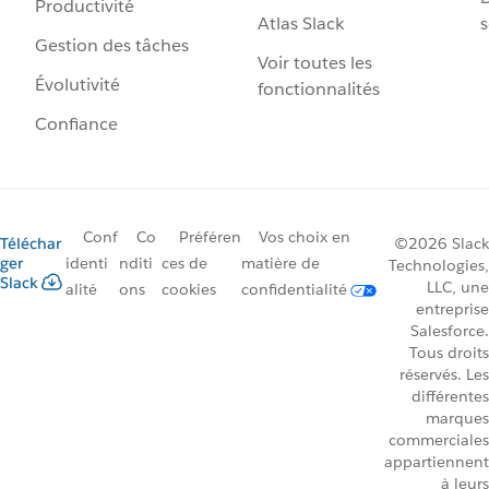
Productivité
Atlas Slack
s
Gestion des tâches
Voir toutes les
Évolutivité
fonctionnalités
Confiance
Conf
Co
Préféren
Vos choix en
Téléchar
©2026 Slack
ger
identi
nditi
ces de
matière de
Technologies,
Slack
LLC, une
alité
ons
cookies
confidentialité
entreprise
Salesforce.
Tous droits
réservés. Les
différentes
marques
commerciales
appartiennent
à leurs