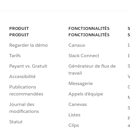
PRODUIT
FONCTIONNALITÉS
PRODUIT
FONCTIONNALITÉS
Regarder la démo
Canaux
I
Tarifs
Slack Connect
Payant vs. Gratuit
Générateur de flux de
S
travail
Accessibilité
Messagerie
Publications
G
recommandées
Appels d’équipe
Journal des
Canevas
S
modifications
Listes
P
Statut
Clips
a