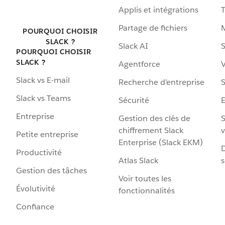
Applis et intégrations
Partage de fichiers
POURQUOI CHOISIR
SLACK ?
Slack AI
S
POURQUOI CHOISIR
SLACK ?
Agentforce
V
Slack vs E-mail
Recherche d’entreprise
S
Slack vs Teams
Sécurité
Entreprise
Gestion des clés de
S
chiffrement Slack
v
Petite entreprise
Enterprise (Slack EKM)
D
Productivité
Atlas Slack
s
Gestion des tâches
Voir toutes les
Évolutivité
fonctionnalités
Confiance