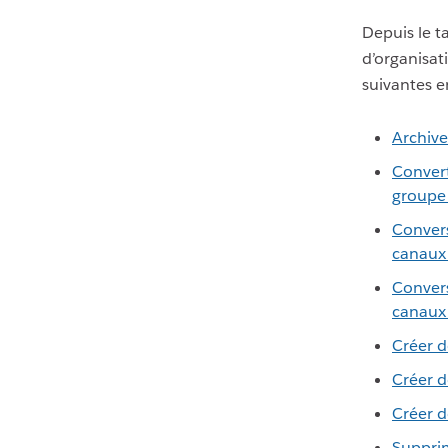
Depuis le t
d’organisat
suivantes e
Archive
Convert
groupe 
Convers
canaux 
Convers
canaux 
Créer d
Créer d
Créer d
Suppri