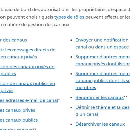
ableau de bord des autorisations, les propriétaires d’espace de
ion peuvent choisir quels
types de rôles
peuvent effectuer le
n matière de gestion des canaux :
r des canaux
Envoyer une notification
canal ou dans un espace 
ir les messages directs de
en canaux privés
Supprimer d’autres mem
canaux privés dont ils s
ion des canaux privés en
publics
Supprimer d’autres mem
canaux publics dont ils s
ion de canaux publics en
membres
privés
Renommer les canaux
**
es adresses e-mail de canal
*
Définir le thème et la des
es canaux privés
d’un canal
es canaux publics
Désarchiver les canaux
mer des canaux
**