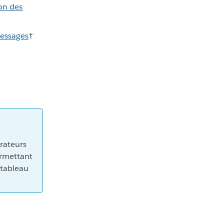
ion des
messages
†
trateurs
ermettant
 tableau