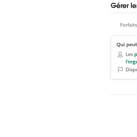
Gérer l
Forfait
Qui peut 
Les
p
l’org
Disp