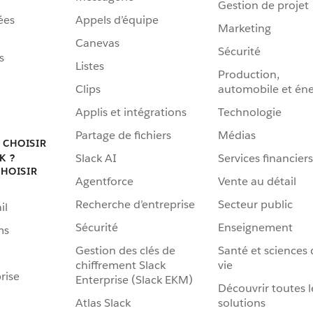
Gestion de projet
ées
Appels d’équipe
Marketing
Canevas
Sécurité
s
Listes
Production,
Clips
automobile et éne
Applis et intégrations
Technologie
Partage de fichiers
Médias
 CHOISIR
Slack AI
Services financiers
K ?
HOISIR
Agentforce
Vente au détail
Recherche d’entreprise
Secteur public
il
Sécurité
Enseignement
ms
Gestion des clés de
Santé et sciences 
chiffrement Slack
vie
rise
Enterprise (Slack EKM)
Découvrir toutes l
Atlas Slack
solutions