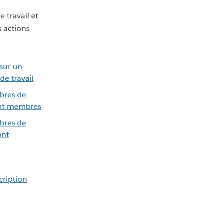
 travail et
s actions
 sur un
de travail
bres de
ont membres
bres de
ont
cription