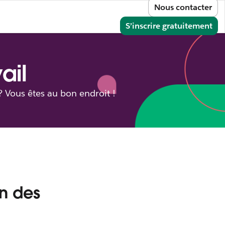
Nous contacter
e
onnecter
S’inscrire gratuitement
ail
? Vous êtes au bon endroit !
on des