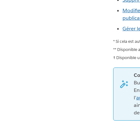
Modifie
publica
Gérer le
* Si cela est a
** Disponible 
† Disponible u
Co
Bu
En
l’
a
ai
de