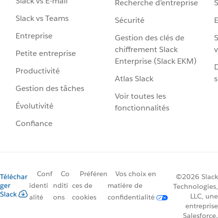
Slack vs E-mail
Recherche d’entreprise
S
Slack vs Teams
Sécurité
Entreprise
Gestion des clés de
S
chiffrement Slack
v
Petite entreprise
Enterprise (Slack EKM)
D
Productivité
Atlas Slack
s
Gestion des tâches
Voir toutes les
Évolutivité
fonctionnalités
Confiance
Conf
Co
Préféren
Vos choix en
Téléchar
©2026 Slack
ger
identi
nditi
ces de
matière de
Technologies,
Slack
LLC, une
alité
ons
cookies
confidentialité
entreprise
Salesforce.