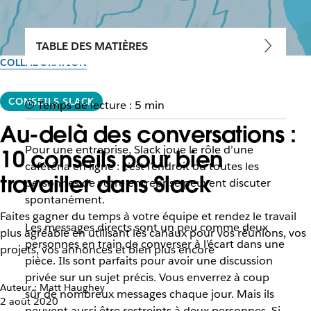
TABLE DES MATIÈRES
COLLABORATION
CONSEILS SLACK
Temps de lecture : 5 min
Au-delà des conversations :
Pour une entreprise, Slack joue le rôle d’une
10 conseils pour bien
cafétéria en ligne : c’est l’endroit où toutes les
travailler dans Slack
personnes de votre entreprise peuvent discuter
spontanément.
Faites gagner du temps à votre équipe et rendez le travail
Les messages directs sont un peu comme deux
plus agréable en utilisant les canaux pour vos réunions, vos
personnes en train de converser à l’écart dans une
projets, vos annonces et bien plus encore
pièce. Ils sont parfaits pour avoir une discussion
privée sur un sujet précis. Vous enverrez à coup
Auteur : Matt Haughey
sûr de nombreux messages chaque jour. Mais ils
2 août 2020
peuvent aussi être restreints à deux personnes. Si