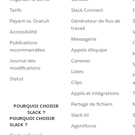
Tarifs
Slack Connect
Payant vs. Gratuit
Générateur de flux de
S
travail
Accessibilité
Messagerie
Publications
G
recommandées
Appels d’équipe
Journal des
Canevas
S
modifications
Listes
P
Statut
Clips
a
Applis et intégrations
Partage de fichiers
POURQUOI CHOISIR
SLACK ?
Slack AI
S
POURQUOI CHOISIR
SLACK ?
Agentforce
V