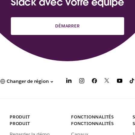
Slack avec votre équipe
DÉMARRER
Changer de région
PRODUIT
FONCTIONNALITÉS
PRODUIT
FONCTIONNALITÉS
Regarder la démo
Canaux
I