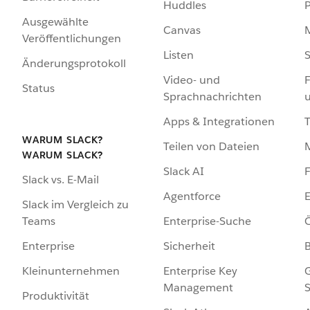
Huddles
Ausgewählte
Canvas
Veröffentlichungen
Listen
S
Änderungsprotokoll
Video- und
F
Status
Sprachnachrichten
Apps & Integrationen
WARUM SLACK?
Teilen von Dateien
WARUM SLACK?
Slack AI
F
Slack vs. E-Mail
Agentforce
E
Slack im Vergleich zu
Enterprise-Suche
Ö
Teams
Sicherheit
Enterprise
Enterprise Key
G
Kleinunternehmen
Management
S
Produktivität