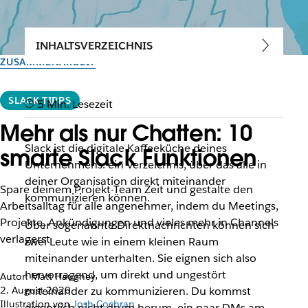
INHALTSVERZEICHNIS
ZUSAMMENARBEIT
SLACK-TIPPS
5 Min. Lesezeit
Mehr als nur Chatten: 10
Slack ist die digitale Kaffeeküche deines
smarte Slack Funktionen
Unternehmens: ein Verzeichnis, über das alle in
deiner Organisation direkt miteinander
Spare deinem Projekt-Team Zeit und gestalte den
kommunizieren können.
Arbeitsalltag für alle angenehmer, indem du Meetings,
Projekte, Ankündigungen und vieles mehr in Channels
Über sogenannte Direktnachrichten können sich
verlagerst
zwei Leute wie in einem kleinen Raum
miteinander unterhalten. Sie eignen sich also
hervorragend, um direkt und ungestört
Autor: Matt Haughey
2. August 2020
miteinander zu kommunizieren. Du kommst
Illustration von
Josh Cochran
eigentlich nicht drum herum, ein paar DMs am