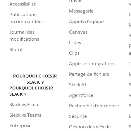
travail
Accessibilité
Messagerie
Publications
G
recommandées
Appels d’équipe
Journal des
Canevas
S
modifications
Listes
P
Statut
Clips
a
Applis et intégrations
Partage de fichiers
POURQUOI CHOISIR
SLACK ?
Slack AI
S
POURQUOI CHOISIR
SLACK ?
Agentforce
V
Slack vs E-mail
Recherche d’entreprise
S
Slack vs Teams
Sécurité
Entreprise
Gestion des clés de
S