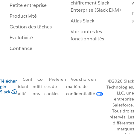
chiffrement Slack
v
Petite entreprise
Enterprise (Slack EKM)
D
Productivité
Atlas Slack
s
Gestion des tâches
Voir toutes les
Évolutivité
fonctionnalités
Confiance
Conf
Co
Préféren
Vos choix en
Téléchar
©2026 Slack
ger
identi
nditi
ces de
matière de
Technologies,
Slack
LLC, une
alité
ons
cookies
confidentialité
entreprise
Salesforce.
Tous droits
réservés. Les
différentes
marques