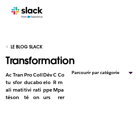
LE BLOG SLACK
Transformation
Parcourir par catégorie
Ac
Tran
Pro
Coll
Dév
C
Co
tu
sfor
duc
abo
elo
R
m
ali
mati
tivi
rati
ppe
M
pa
tés
on
té
on
urs
rer