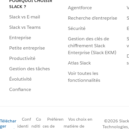
POURQUOI CHOISIR
SLACK ?
Agentforce
V
Slack vs E-mail
Recherche d’entreprise
S
Slack vs Teams
Sécurité
Entreprise
Gestion des clés de
S
chiffrement Slack
v
Petite entreprise
Enterprise (Slack EKM)
D
Productivité
Atlas Slack
s
Gestion des tâches
Voir toutes les
Évolutivité
fonctionnalités
Confiance
Conf
Co
Préféren
Vos choix en
Téléchar
©2026 Slack
ger
identi
nditi
ces de
matière de
Technologies,