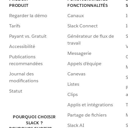
PRODUIT
FONCTIONNALITÉS
Regarder la démo
Canaux
I
Tarifs
Slack Connect
Payant vs. Gratuit
Générateur de flux de
S
travail
Accessibilité
Messagerie
Publications
G
recommandées
Appels d’équipe
Journal des
Canevas
S
modifications
Listes
P
Statut
Clips
a
Applis et intégrations
Partage de fichiers
POURQUOI CHOISIR
SLACK ?
Slack AI
S