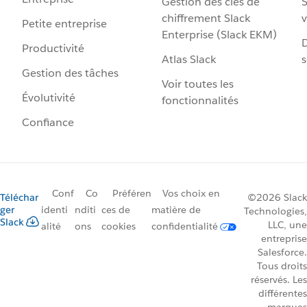
Gestion des clés de
S
chiffrement Slack
v
Petite entreprise
Enterprise (Slack EKM)
D
Productivité
Atlas Slack
s
Gestion des tâches
Voir toutes les
Évolutivité
fonctionnalités
Confiance
Conf
Co
Préféren
Vos choix en
Téléchar
©2026 Slack
ger
identi
nditi
ces de
matière de
Technologies,
Slack
LLC, une
alité
ons
cookies
confidentialité
entreprise
Salesforce.
Tous droits
réservés. Les
différentes