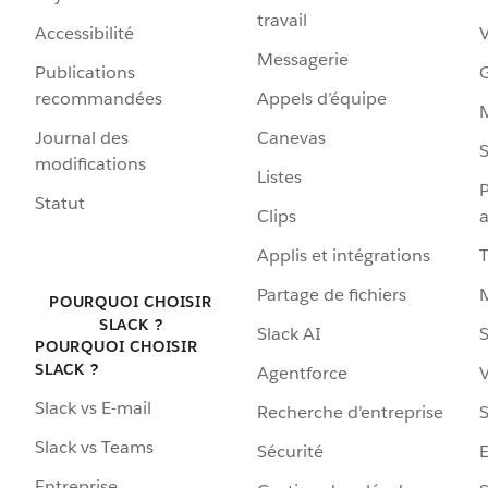
travail
Accessibilité
Messagerie
Publications
G
recommandées
Appels d’équipe
Journal des
Canevas
S
modifications
Listes
P
Statut
Clips
a
Applis et intégrations
Partage de fichiers
POURQUOI CHOISIR
SLACK ?
Slack AI
S
POURQUOI CHOISIR
SLACK ?
Agentforce
V
Slack vs E-mail
Recherche d’entreprise
S
Slack vs Teams
Sécurité
Entreprise