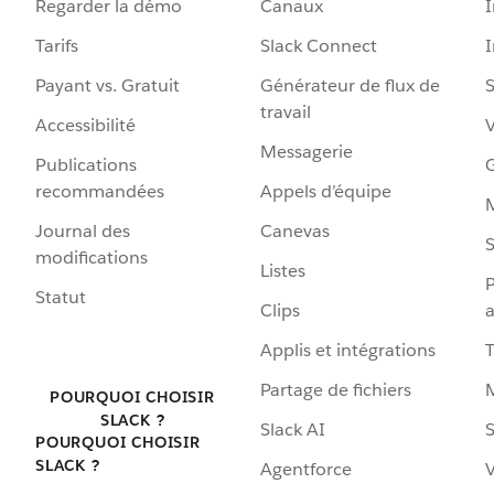
Regarder la démo
Canaux
I
Tarifs
Slack Connect
Payant vs. Gratuit
Générateur de flux de
S
travail
Accessibilité
Messagerie
Publications
G
recommandées
Appels d’équipe
Journal des
Canevas
S
modifications
Listes
P
Statut
Clips
a
Applis et intégrations
Partage de fichiers
POURQUOI CHOISIR
SLACK ?
Slack AI
S
POURQUOI CHOISIR
SLACK ?
Agentforce
V