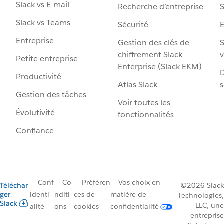
Slack vs E-mail
Recherche d’entreprise
S
Slack vs Teams
Sécurité
Entreprise
Gestion des clés de
S
chiffrement Slack
v
Petite entreprise
Enterprise (Slack EKM)
D
Productivité
Atlas Slack
s
Gestion des tâches
Voir toutes les
Évolutivité
fonctionnalités
Confiance
Conf
Co
Préféren
Vos choix en
Téléchar
©2026 Slack
ger
identi
nditi
ces de
matière de
Technologies,
Slack
LLC, une
alité
ons
cookies
confidentialité
entreprise