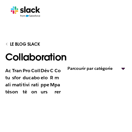
LE BLOG SLACK
Collaboration
Parcourir par catégorie
Ac
Tran
Pro
Coll
Dév
C
Co
tu
sfor
duc
abo
elo
R
m
ali
mati
tivi
rati
ppe
M
pa
tés
on
té
on
urs
rer