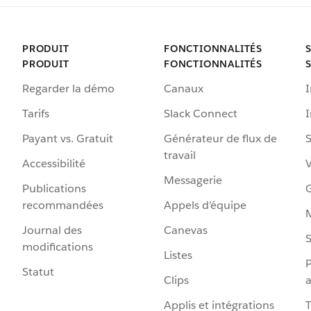
PRODUIT
FONCTIONNALITÉS
PRODUIT
FONCTIONNALITÉS
Regarder la démo
Canaux
I
Tarifs
Slack Connect
Payant vs. Gratuit
Générateur de flux de
S
travail
Accessibilité
Messagerie
Publications
G
recommandées
Appels d’équipe
Journal des
Canevas
S
modifications
Listes
P
Statut
Clips
a
Applis et intégrations