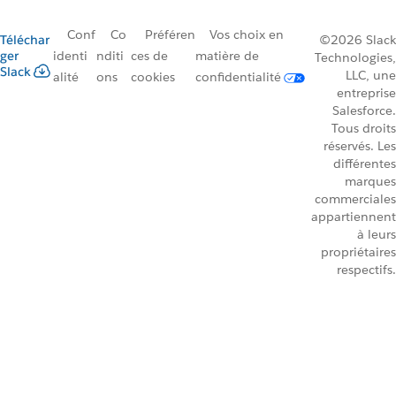
Conf
Co
Préféren
Vos choix en
Téléchar
©2026 Slack
ger
identi
nditi
ces de
matière de
Technologies,
Slack
LLC, une
alité
ons
cookies
confidentialité
entreprise
Salesforce.
Tous droits
réservés. Les
différentes
marques
commerciales
appartiennent
à leurs
propriétaires
respectifs.