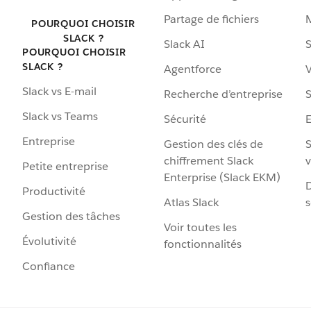
Partage de fichiers
POURQUOI CHOISIR
SLACK ?
Slack AI
S
POURQUOI CHOISIR
SLACK ?
Agentforce
V
Slack vs E-mail
Recherche d’entreprise
S
Slack vs Teams
Sécurité
Entreprise
Gestion des clés de
S
chiffrement Slack
v
Petite entreprise
Enterprise (Slack EKM)
D
Productivité
Atlas Slack
s
Gestion des tâches
Voir toutes les
Évolutivité
fonctionnalités
Confiance