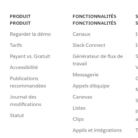
PRODUIT
FONCTIONNALITÉS
PRODUIT
FONCTIONNALITÉS
Regarder la démo
Canaux
I
Tarifs
Slack Connect
Payant vs. Gratuit
Générateur de flux de
S
travail
Accessibilité
Messagerie
Publications
G
recommandées
Appels d’équipe
Journal des
Canevas
S
modifications
Listes
P
Statut
Clips
a
Applis et intégrations