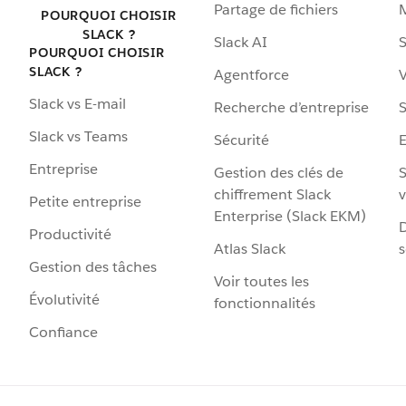
Partage de fichiers
POURQUOI CHOISIR
SLACK ?
Slack AI
S
POURQUOI CHOISIR
SLACK ?
Agentforce
V
Slack vs E-mail
Recherche d’entreprise
S
Slack vs Teams
Sécurité
Entreprise
Gestion des clés de
S
chiffrement Slack
v
Petite entreprise
Enterprise (Slack EKM)
D
Productivité
Atlas Slack
s
Gestion des tâches
Voir toutes les
Évolutivité
fonctionnalités
Confiance