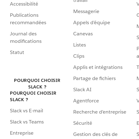
travail
Accessibilité
Messagerie
Publications
G
recommandées
Appels d’équipe
Journal des
Canevas
S
modifications
Listes
P
Statut
Clips
a
Applis et intégrations
Partage de fichiers
POURQUOI CHOISIR
SLACK ?
Slack AI
S
POURQUOI CHOISIR
SLACK ?
Agentforce
V
Slack vs E-mail
Recherche d’entreprise
S
Slack vs Teams
Sécurité
Entreprise
Gestion des clés de
S