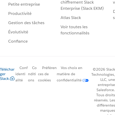
chiffrement Slack
v
Petite entreprise
Enterprise (Slack EKM)
D
Productivité
Atlas Slack
s
Gestion des tâches
Voir toutes les
Évolutivité
fonctionnalités
Confiance
Conf
Co
Préféren
Vos choix en
Téléchar
©2026 Slack
ger
identi
nditi
ces de
matière de
Technologies,
Slack
LLC, une
alité
ons
cookies
confidentialité
entreprise
Salesforce.
Tous droits
réservés. Les
différentes
marques