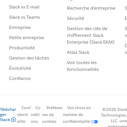
Slack vs E-mail
Recherche d’entreprise
S
Slack vs Teams
Sécurité
Entreprise
Gestion des clés de
S
chiffrement Slack
v
Petite entreprise
Enterprise (Slack EKM)
D
Productivité
Atlas Slack
s
Gestion des tâches
Voir toutes les
Évolutivité
fonctionnalités
Confiance
Conf
Co
Préféren
Vos choix en
Téléchar
©2026 Slack
ger
identi
nditi
ces de
matière de
Technologies,
Slack
LLC, une
alité
ons
cookies
confidentialité
entreprise