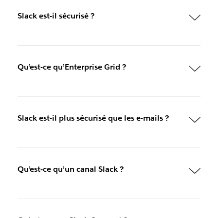
u
v
Slack est-il sécurisé ?
e
l
o
n
g
Qu’est-ce qu’Enterprise Grid ?
l
e
t
Slack est-il plus sécurisé que les e-mails ?
Qu’est-ce qu’un canal Slack ?