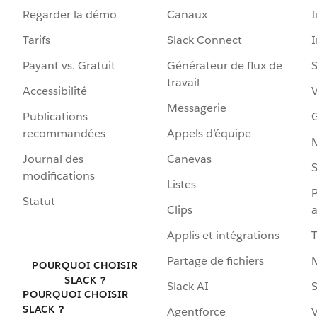
Regarder la démo
Canaux
I
Tarifs
Slack Connect
Payant vs. Gratuit
Générateur de flux de
S
travail
Accessibilité
Messagerie
Publications
G
recommandées
Appels d’équipe
Journal des
Canevas
S
modifications
Listes
P
Statut
Clips
a
Applis et intégrations
Partage de fichiers
POURQUOI CHOISIR
SLACK ?
Slack AI
S
POURQUOI CHOISIR
SLACK ?
Agentforce
V