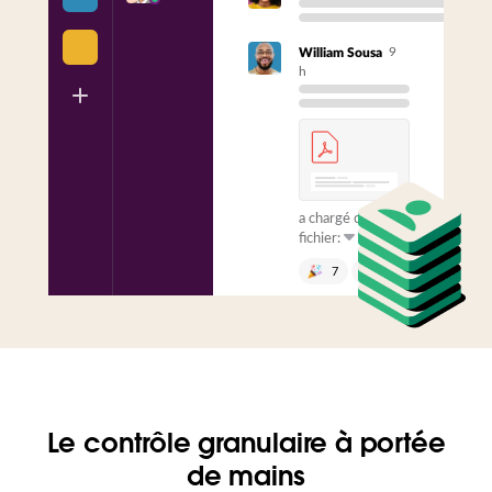
9
William Sousa
h
a chargé ce
fichier:
7
1
Envoyer un
message vers un
canal
Le contrôle granulaire à portée
de mains