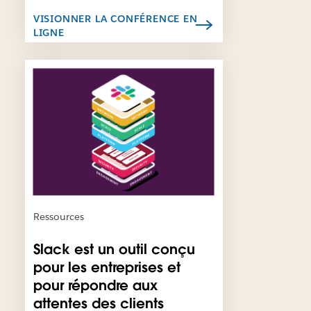
e
l
VISIONNER LA CONFÉRENCE EN
LIGNE
i
e
n
I
s
l
’
e
o
s
u
t
v
p
r
o
e
s
d
s
a
i
n
b
Ressources
s
l
u
e
Slack est un outil conçu
n
q
pour les entreprises et
n
u
o
pour répondre aux
e
u
c
attentes des clients