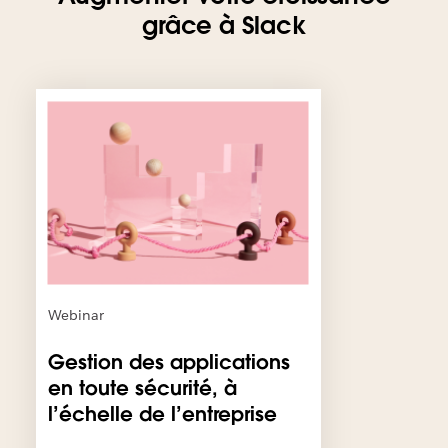
grâce à Slack
I
l
e
s
t
p
o
s
s
i
b
Webinar
l
e
Gestion des applications
q
en toute sécurité, à
u
l’échelle de l’entreprise
e
c