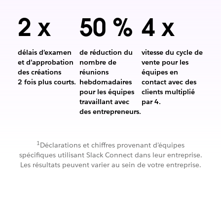
2 x
50 %
4 x
délais d’examen
de réduction du
vitesse du cycle de
et d’approbation
nombre de
vente pour les
des créations
réunions
équipes en
Les
2 fois plus courts.
hebdomadaires
contact avec des
délais
pour les équipes
clients multiplié
d’examen
Vitesse
travaillant avec
par 4.
et
50 %
du
des entrepreneurs.
d’approbation
de
cycle
des
réduction
de
créations
du
vente
1
Déclarations et chiffres provenant d’équipes
2 fois
nombre
pour
spécifiques utilisant Slack Connect dans leur entreprise.
plus
de
les
Les résultats peuvent varier au sein de votre entreprise.
courts.
réunions
équipes
hebdomadaires
en
pour
contact
les
avec
équipes
des
travaillant
clients