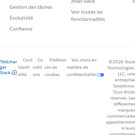
Atlas Slack
s
Gestion des tâches
Voir toutes les
Évolutivité
fonctionnalités
Confiance
Conf
Co
Préféren
Vos choix en
Téléchar
©2026 Slack
ger
identi
nditi
ces de
matière de
Technologies,
Slack
LLC, une
alité
ons
cookies
confidentialité
entreprise
Salesforce.
Tous droits
réservés. Les
différentes
marques
commerciales
appartiennent
à leurs
propriétaires