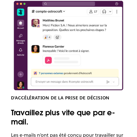
avec
multiplié
des
par 4
entrepreneurs.
D’ACCÉLÉRATION DE LA PRISE DE DÉCISION
Travaillez plus vite que par e-
mail.
Les e-mails
n’ont pas été conçu pour travailler sur