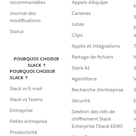
recommandées
Appels d’équipe
Journal des
Canevas
S
modifications
Listes
P
Statut
Clips
a
Applis et intégrations
Partage de fichiers
POURQUOI CHOISIR
SLACK ?
Slack AI
S
POURQUOI CHOISIR
SLACK ?
Agentforce
V
Slack vs E-mail
Recherche d’entreprise
S
Slack vs Teams
Sécurité
Entreprise
Gestion des clés de
S
chiffrement Slack
v
Petite entreprise
Enterprise (Slack EKM)
D
Productivité