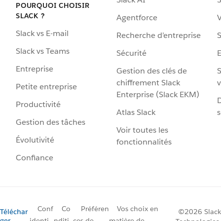
POURQUOI CHOISIR
SLACK ?
Agentforce
V
Slack vs E-mail
Recherche d’entreprise
S
Slack vs Teams
Sécurité
Entreprise
Gestion des clés de
S
chiffrement Slack
v
Petite entreprise
Enterprise (Slack EKM)
D
Productivité
Atlas Slack
s
Gestion des tâches
Voir toutes les
Évolutivité
fonctionnalités
Confiance
Conf
Co
Préféren
Vos choix en
Téléchar
©2026 Slack
ger
identi
nditi
ces de
matière de