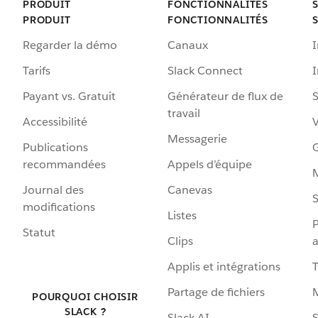
PRODUIT
FONCTIONNALITÉS
PRODUIT
FONCTIONNALITÉS
Regarder la démo
Canaux
I
Tarifs
Slack Connect
Payant vs. Gratuit
Générateur de flux de
S
travail
Accessibilité
Messagerie
Publications
G
recommandées
Appels d’équipe
Journal des
Canevas
S
modifications
Listes
P
Statut
Clips
a
Applis et intégrations
Partage de fichiers
POURQUOI CHOISIR
SLACK ?
Slack AI
S