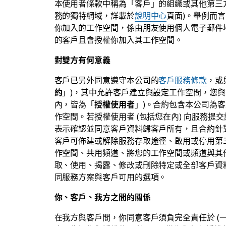
本使用者條款中稱為「客戶」的組織或其他第三方
務的獨特網域，詳載於
說明中心
頁面)。舉例而
你加入的工作空間，係由朋友使用個人電子郵件
的客戶且會授權你加入其工作空間。
對雙方有何意義
客戶已另外同意遵守本公司的
客戶服務條款
，或
約
」)，其中允許客戶建立與設定工作空間，您與
內，皆為「
授權使用者
」)。合約包含本公司為
作空間。若授權使用者 (包括您在內) 向服務提
表示確認並同意客戶資料歸客戶所有，且合約針
客戶可佈建或解除服務存取途徑、啟用或停用第
作空間、共用頻道、將您的工作空間或頻道與其
取、使用、揭露、修改或刪除特定或全部客戶資
同服務方案與客戶可用的選項。
你、客戶、我方之間的關係
在我方與客戶間，你同意客戶須負完全責任於 (