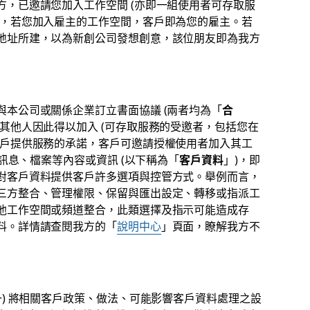
，已邀請您加入工作空間 (亦即一組使用者可存取服
言，若您加入雇主的工作空間，客戶即為您的雇主。若
地址所建，以為新創公司發想創意，該位朋友即為我方
與本公司或關係企業訂立書面協議 (兩者均為「
合
其他人因此得以加入 (可存取服務的受邀者，包括您在
客戶提供服務的承諾，客戶可邀請授權使用者加入其工
交訊息、檔案等內容或資訊 (以下稱為「
客戶資料
」)，即
對客戶資料提供客戶許多選項與控管方式。舉例而言，
三方整合、管理權限、保留與匯出設定、轉移或指派工
他工作空間或頻道整合，此類選擇及指示可能造成存
料。詳情請查閱我方的「
說明中心
」頁面，瞭解我方不
一) 將相關客戶政策、做法、可能影響客戶資料處理之設