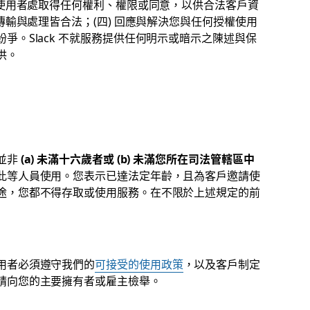
權使用者處取得任何權利、權限或同意，以供合法客戶資
傳輸與處理皆合法；(四) 回應與解決您與任何授權使用
爭。Slack 不就服務提供任何明示或暗示之陳述與保
供。
並非
(a) 未滿十六歲者或 (b) 未滿您所在司法管轄區中
此等人員使用。您表示已達法定年齡，且為客戶邀請使
途，您都不得存取或使用服務。在不限於上述規定的前
用者必須遵守我們的
可接受的使用政策
，以及客戶制定
請向您的主要擁有者或雇主檢舉。