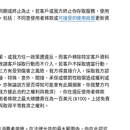
到期或終止為止。若客戶或我方終止你存取服務，使用
，包括：不同意使用者條款或
可接受的使用政策
更新資
策、或我方任一政策遭違反，而客戶移除特定客戶資料
敦請客戶採取行動而不介入。若客戶不採取適當行動，
三方有受到傷害之風險，我方得直接介入，採取我方認
接、特殊、意外、間接、承保或懲罰性賠償造成獲利或
，亦無論該方是否得知可能會有此類損害，你我雙方均
我方據此合約之權利與救濟），你在違反使用者條款
條款之最大總體責任為一百美元 ($100)。上述免責
與取得平等救濟之權利。
，並非消費者用途。在法律允許的最大範圍內，你在此認可