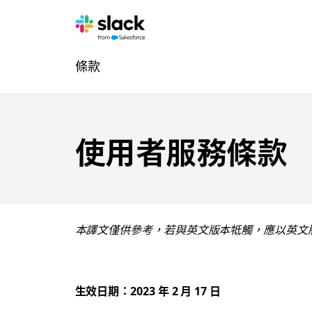
法
其
頁
條款
律
他
面
內
聲
容
明
使用者服務條款
導
覽
本譯文僅供參考，若與英文版本牴觸，應以英文
生效日期：2023 年 2 月 17 日