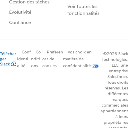
Gestion des tâches
Voir toutes les
Évolutivité
fonctionnalités
Confiance
Conf
Co
Préféren
Vos choix en
Téléchar
©2026 Slack
ger
identi
nditi
ces de
matière de
Technologies,
Slack
LLC, une
alité
ons
cookies
confidentialité
entreprise
Salesforce.
Tous droits
réservés. Les
différentes
marques
commerciales
appartiennent
à leurs
propriétaires