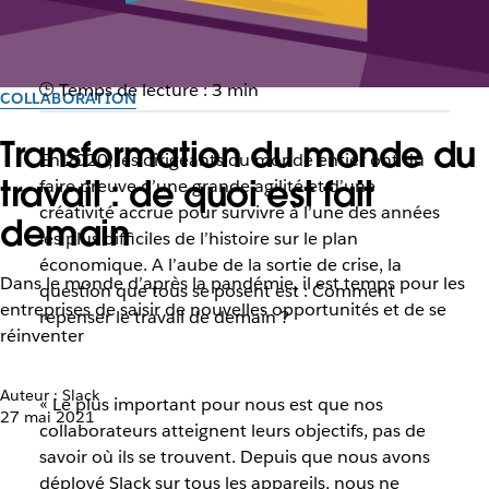
Temps de lecture : 3 min
COLLABORATION
Transformation du monde du
En 2020, les dirigeants du monde entier ont dû
travail : de quoi est fait
faire preuve d’une grande agilité et d’une
créativité accrue pour survivre à l’une des années
demain
les plus difficiles de l’histoire sur le plan
économique. A l’aube de la sortie de crise, la
Dans le monde d’après la pandémie, il est temps pour les
question que tous se posent est : Comment
entreprises de saisir de nouvelles opportunités et de se
repenser le travail de demain ?
réinventer
Auteur : Slack
« Le plus important pour nous est que nos
27 mai 2021
collaborateurs atteignent leurs objectifs, pas de
savoir où ils se trouvent. Depuis que nous avons
déployé Slack sur tous les appareils, nous ne