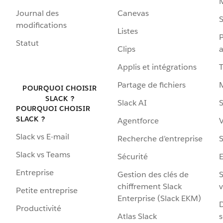
Journal des
Canevas
S
modifications
Listes
P
Statut
Clips
a
Applis et intégrations
Partage de fichiers
POURQUOI CHOISIR
SLACK ?
Slack AI
S
POURQUOI CHOISIR
SLACK ?
Agentforce
V
Slack vs E-mail
Recherche d’entreprise
S
Slack vs Teams
Sécurité
Entreprise
Gestion des clés de
S
chiffrement Slack
v
Petite entreprise
Enterprise (Slack EKM)
D
Productivité
Atlas Slack
s