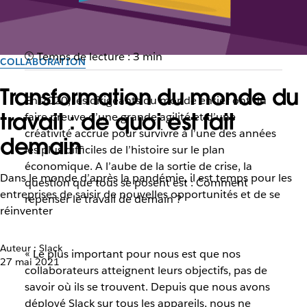
Temps de lecture : 3 min
COLLABORATION
Transformation du monde du
En 2020, les dirigeants du monde entier ont dû
travail : de quoi est fait
faire preuve d’une grande agilité et d’une
créativité accrue pour survivre à l’une des années
demain
les plus difficiles de l’histoire sur le plan
économique. A l’aube de la sortie de crise, la
Dans le monde d’après la pandémie, il est temps pour les
question que tous se posent est : Comment
entreprises de saisir de nouvelles opportunités et de se
repenser le travail de demain ?
réinventer
Auteur : Slack
« Le plus important pour nous est que nos
27 mai 2021
collaborateurs atteignent leurs objectifs, pas de
savoir où ils se trouvent. Depuis que nous avons
déployé Slack sur tous les appareils, nous ne