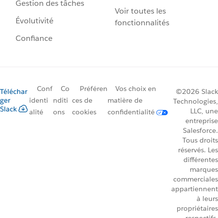
Gestion des tâches
Voir toutes les
Évolutivité
fonctionnalités
Confiance
Conf
Co
Préféren
Vos choix en
Téléchar
©2026 Slack
ger
identi
nditi
ces de
matière de
Technologies,
Slack
LLC, une
alité
ons
cookies
confidentialité
entreprise
Salesforce.
Tous droits
réservés. Les
différentes
marques
commerciales
appartiennent
à leurs
propriétaires