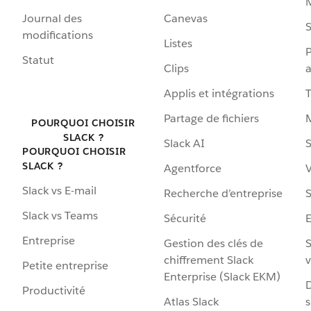
Journal des
Canevas
S
modifications
Listes
P
Statut
Clips
a
Applis et intégrations
Partage de fichiers
POURQUOI CHOISIR
SLACK ?
Slack AI
S
POURQUOI CHOISIR
SLACK ?
Agentforce
V
Slack vs E-mail
Recherche d’entreprise
S
Slack vs Teams
Sécurité
Entreprise
Gestion des clés de
S
chiffrement Slack
v
Petite entreprise
Enterprise (Slack EKM)
D
Productivité
Atlas Slack
s