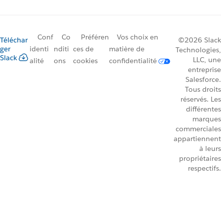
Conf
Co
Préféren
Vos choix en
Téléchar
©2026 Slack
ger
identi
nditi
ces de
matière de
Technologies,
Slack
LLC, une
alité
ons
cookies
confidentialité
entreprise
Salesforce.
Tous droits
réservés. Les
différentes
marques
commerciales
appartiennent
à leurs
propriétaires
respectifs.