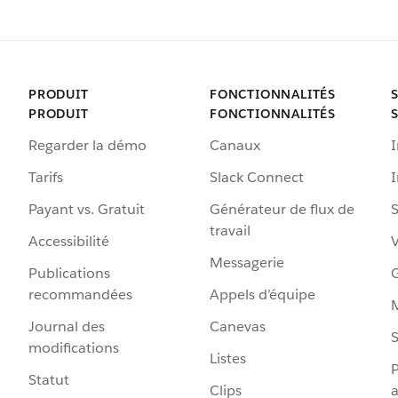
PRODUIT
FONCTIONNALITÉS
PRODUIT
FONCTIONNALITÉS
Regarder la démo
Canaux
I
Tarifs
Slack Connect
Payant vs. Gratuit
Générateur de flux de
S
travail
Accessibilité
Messagerie
Publications
G
recommandées
Appels d’équipe
Journal des
Canevas
S
modifications
Listes
P
Statut
Clips
a