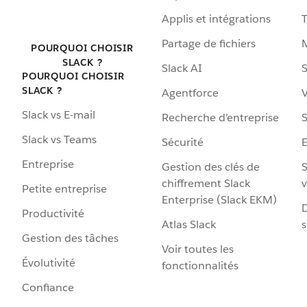
Applis et intégrations
Partage de fichiers
POURQUOI CHOISIR
SLACK ?
Slack AI
S
POURQUOI CHOISIR
SLACK ?
Agentforce
V
Slack vs E-mail
Recherche d’entreprise
S
Slack vs Teams
Sécurité
Entreprise
Gestion des clés de
S
chiffrement Slack
v
Petite entreprise
Enterprise (Slack EKM)
D
Productivité
Atlas Slack
s
Gestion des tâches
Voir toutes les
Évolutivité
fonctionnalités
Confiance