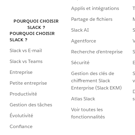
Applis et intégrations
Partage de fichiers
POURQUOI CHOISIR
SLACK ?
Slack AI
S
POURQUOI CHOISIR
SLACK ?
Agentforce
V
Slack vs E-mail
Recherche d’entreprise
S
Slack vs Teams
Sécurité
Entreprise
Gestion des clés de
S
chiffrement Slack
v
Petite entreprise
Enterprise (Slack EKM)
D
Productivité
Atlas Slack
s
Gestion des tâches
Voir toutes les
Évolutivité
fonctionnalités
Confiance