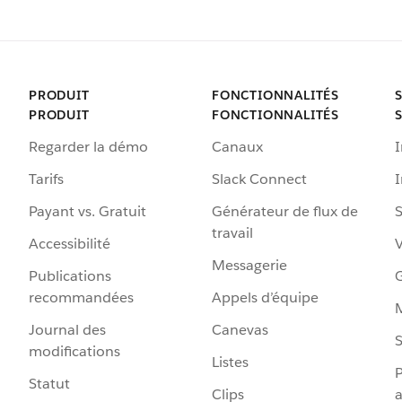
PRODUIT
FONCTIONNALITÉS
PRODUIT
FONCTIONNALITÉS
Regarder la démo
Canaux
I
Tarifs
Slack Connect
Payant vs. Gratuit
Générateur de flux de
S
travail
Accessibilité
Messagerie
Publications
G
recommandées
Appels d’équipe
Journal des
Canevas
S
modifications
Listes
P
Statut
Clips
a