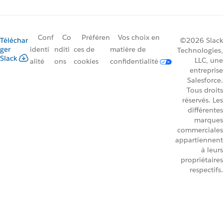
Conf
Co
Préféren
Vos choix en
Téléchar
©2026 Slack
ger
identi
nditi
ces de
matière de
Technologies,
Slack
LLC, une
alité
ons
cookies
confidentialité
entreprise
Salesforce.
Tous droits
réservés. Les
différentes
marques
commerciales
appartiennent
à leurs
propriétaires
respectifs.