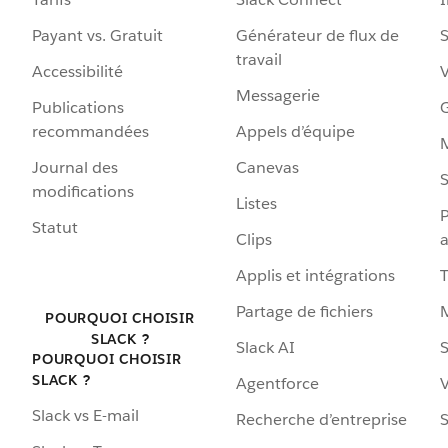
Payant vs. Gratuit
Générateur de flux de
S
travail
Accessibilité
Messagerie
Publications
G
recommandées
Appels d’équipe
Journal des
Canevas
S
modifications
Listes
P
Statut
Clips
a
Applis et intégrations
Partage de fichiers
POURQUOI CHOISIR
SLACK ?
Slack AI
S
POURQUOI CHOISIR
SLACK ?
Agentforce
V
Slack vs E-mail
Recherche d’entreprise
S