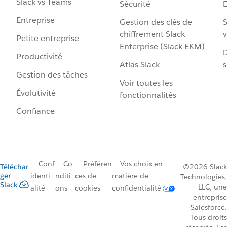
Slack vs Teams
Sécurité
Entreprise
Gestion des clés de
S
chiffrement Slack
v
Petite entreprise
Enterprise (Slack EKM)
D
Productivité
Atlas Slack
s
Gestion des tâches
Voir toutes les
Évolutivité
fonctionnalités
Confiance
Conf
Co
Préféren
Vos choix en
Téléchar
©2026 Slack
ger
identi
nditi
ces de
matière de
Technologies,
Slack
LLC, une
alité
ons
cookies
confidentialité
entreprise
Salesforce.
Tous droits