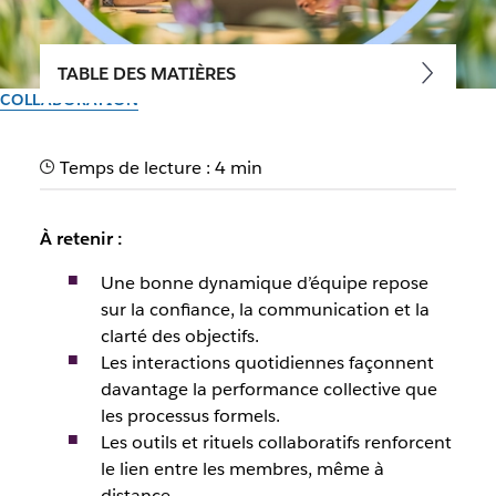
TABLE DES MATIÈRES
COLLABORATION
Dynamique d’équipe : créer
Temps de lecture : 4 min
une collaboration fluide et
performante
À retenir :
Une bonne dynamique d’équipe repose
Par l’équipe Slack
sur la confiance, la communication et la
1er décembre 2025
clarté des objectifs.
Les interactions quotidiennes façonnent
davantage la performance collective que
les processus formels.
Les outils et rituels collaboratifs renforcent
le lien entre les membres, même à
distance.