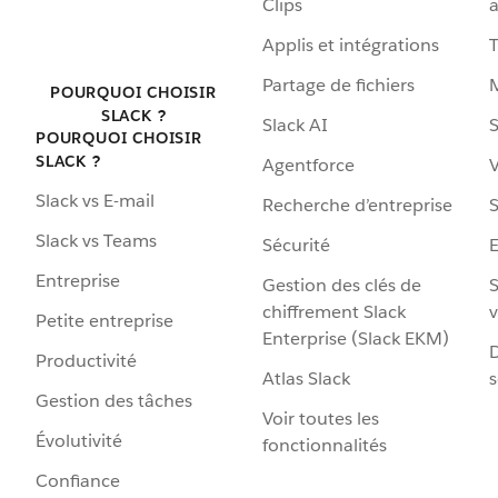
Clips
a
Applis et intégrations
Partage de fichiers
POURQUOI CHOISIR
SLACK ?
Slack AI
S
POURQUOI CHOISIR
SLACK ?
Agentforce
V
Slack vs E-mail
Recherche d’entreprise
S
Slack vs Teams
Sécurité
Entreprise
Gestion des clés de
S
chiffrement Slack
v
Petite entreprise
Enterprise (Slack EKM)
D
Productivité
Atlas Slack
s
Gestion des tâches
Voir toutes les
Évolutivité
fonctionnalités
Confiance