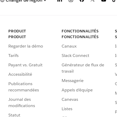
Changer de région
PRODUIT
FONCTIONNALITÉS
PRODUIT
FONCTIONNALITÉS
Regarder la démo
Canaux
I
Tarifs
Slack Connect
Payant vs. Gratuit
Générateur de flux de
S
travail
Accessibilité
Messagerie
Publications
G
recommandées
Appels d’équipe
Journal des
Canevas
S
modifications
Listes
P
Statut