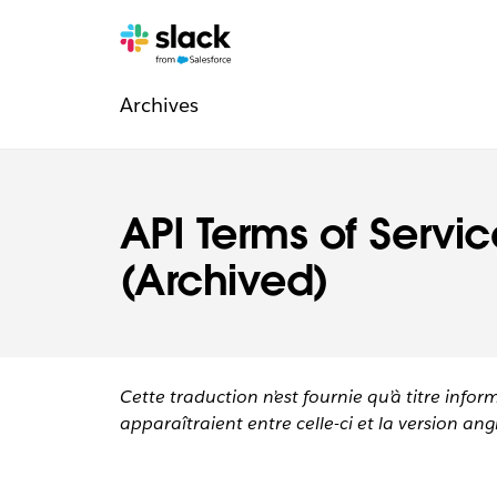
Navigation
Pages
supplémentaires
Archives
légale
API Terms of Servic
(Archived)
Cette traduction n’est fournie qu’à titre infor
apparaîtraient entre celle-ci et la version angl